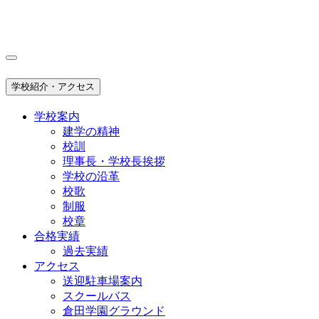
学校紹介・アクセス
学校案内
建学の精神
校訓
理事長・学校長挨拶
学校の沿革
校歌
制服
校章
合格実績
過去実績
アクセス
送迎駐車場案内
スクールバス
倉田学園グラウンド