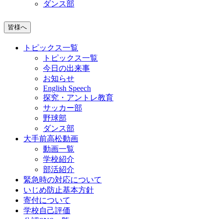
ダンス部
皆様へ
トピックス一覧
トピックス一覧
今日の出来事
お知らせ
English Speech
探究・アントレ教育
サッカー部
野球部
ダンス部
大手前高松動画
動画一覧
学校紹介
部活紹介
緊急時の対応について
いじめ防止基本方針
寄付について
学校自己評価