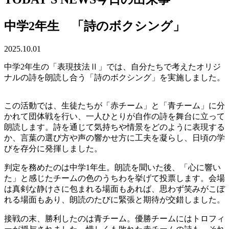
中学2年生 「詩のボクシング」
2025.10.01
中学2年生の「表現技法Ⅱ」では、自分たちで考えたオリジ
ナルの詩を朗読し合う「詩のボクシング」を実施しました。
この活動では、生徒たちが「赤チーム」と「青チーム」に分
かれて団体戦を行い、一人ひとりが自作の詩を舞台に立って
朗読します。詩を通じて気持ちや情景をどのように表現する
か、言葉の選び方や声の響かせ方に工夫を凝らし、日頃の学
びを存分に発揮しました。
判定を務めたのは中学1年生。朗読を聞いた後、「心に響い
た」と感じたチームの色のうちわを挙げて投票します。会場
は真剣な静けさに包まれる場面もあれば、思わず笑みがこぼ
れる場面もあり、朗読のたびに緊張と期待が交錯しました。
接戦の末、勝利したのは青チーム。優勝チームにはトロフィ