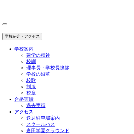
学校紹介・アクセス
学校案内
建学の精神
校訓
理事長・学校長挨拶
学校の沿革
校歌
制服
校章
合格実績
過去実績
アクセス
送迎駐車場案内
スクールバス
倉田学園グラウンド