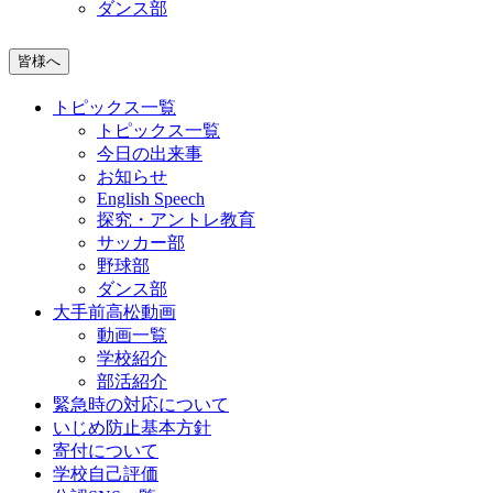
ダンス部
皆様へ
トピックス一覧
トピックス一覧
今日の出来事
お知らせ
English Speech
探究・アントレ教育
サッカー部
野球部
ダンス部
大手前高松動画
動画一覧
学校紹介
部活紹介
緊急時の対応について
いじめ防止基本方針
寄付について
学校自己評価