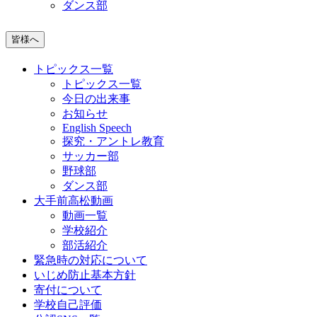
ダンス部
皆様へ
トピックス一覧
トピックス一覧
今日の出来事
お知らせ
English Speech
探究・アントレ教育
サッカー部
野球部
ダンス部
大手前高松動画
動画一覧
学校紹介
部活紹介
緊急時の対応について
いじめ防止基本方針
寄付について
学校自己評価