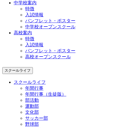
中学校案内
特徴
入試情報
パンフレット・ポスター
中学校オープンスクール
高校案内
特徴
入試情報
パンフレット・ポスター
高校オープンスクール
スクールライフ
スクールライフ
年間行事
年間行事（生徒版）
部活動
運動部
文化部
サッカー部
野球部