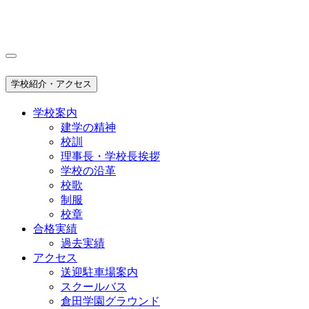
学校紹介・アクセス
学校案内
建学の精神
校訓
理事長・学校長挨拶
学校の沿革
校歌
制服
校章
合格実績
過去実績
アクセス
送迎駐車場案内
スクールバス
倉田学園グラウンド