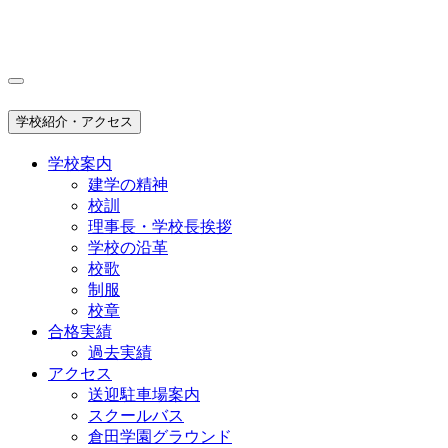
学校紹介・アクセス
学校案内
建学の精神
校訓
理事長・学校長挨拶
学校の沿革
校歌
制服
校章
合格実績
過去実績
アクセス
送迎駐車場案内
スクールバス
倉田学園グラウンド