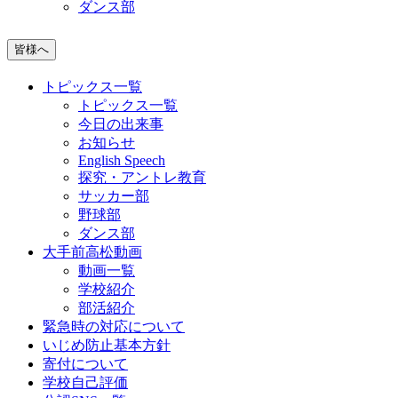
ダンス部
皆様へ
トピックス一覧
トピックス一覧
今日の出来事
お知らせ
English Speech
探究・アントレ教育
サッカー部
野球部
ダンス部
大手前高松動画
動画一覧
学校紹介
部活紹介
緊急時の対応について
いじめ防止基本方針
寄付について
学校自己評価