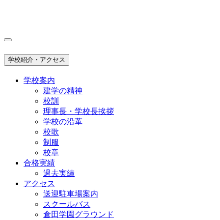
学校紹介・アクセス
学校案内
建学の精神
校訓
理事長・学校長挨拶
学校の沿革
校歌
制服
校章
合格実績
過去実績
アクセス
送迎駐車場案内
スクールバス
倉田学園グラウンド