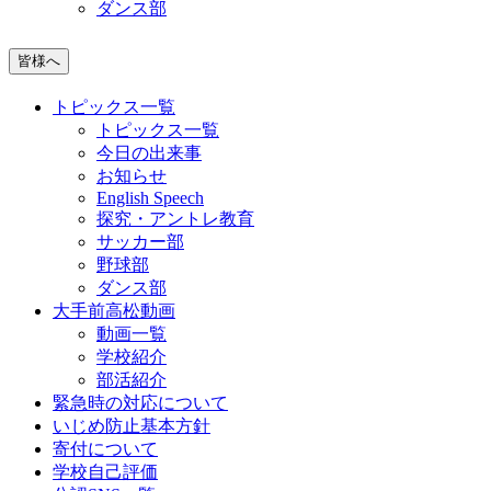
ダンス部
皆様へ
トピックス一覧
トピックス一覧
今日の出来事
お知らせ
English Speech
探究・アントレ教育
サッカー部
野球部
ダンス部
大手前高松動画
動画一覧
学校紹介
部活紹介
緊急時の対応について
いじめ防止基本方針
寄付について
学校自己評価