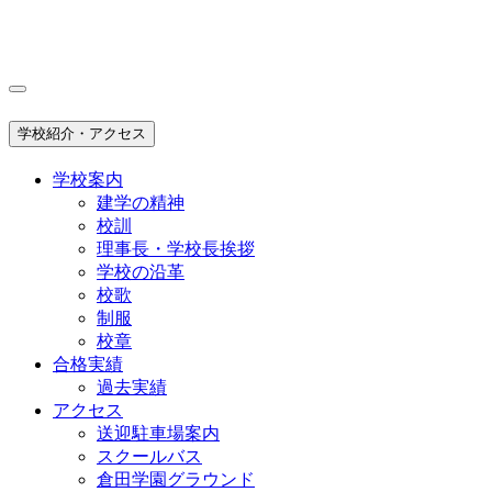
学校紹介・アクセス
学校案内
建学の精神
校訓
理事長・学校長挨拶
学校の沿革
校歌
制服
校章
合格実績
過去実績
アクセス
送迎駐車場案内
スクールバス
倉田学園グラウンド