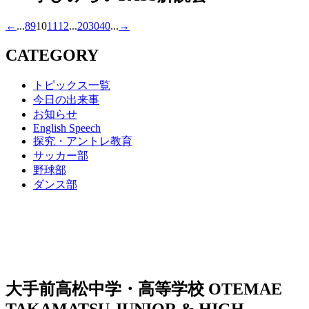
←
...
8
9
10
11
12
...
20
30
40
...
→
CATEGORY
トピックス一覧
今日の出来事
お知らせ
English Speech
探究・アントレ教育
サッカー部
野球部
ダンス部
大手前高松中学・高等学校
OTEMAE
TAKAMATSU JUNIOR & HIGH