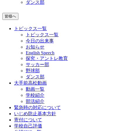
ダンス部
皆様へ
トピックス一覧
トピックス一覧
今日の出来事
お知らせ
English Speech
探究・アントレ教育
サッカー部
野球部
ダンス部
大手前高松動画
動画一覧
学校紹介
部活紹介
緊急時の対応について
いじめ防止基本方針
寄付について
学校自己評価