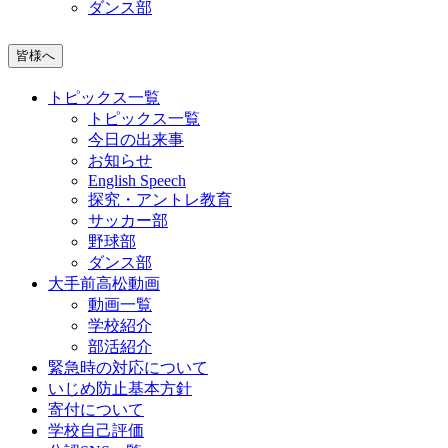
ダンス部
皆様へ
トピックス一覧
トピックス一覧
今日の出来事
お知らせ
English Speech
探究・アントレ教育
サッカー部
野球部
ダンス部
大手前高松動画
動画一覧
学校紹介
部活紹介
緊急時の対応について
いじめ防止基本方針
寄付について
学校自己評価