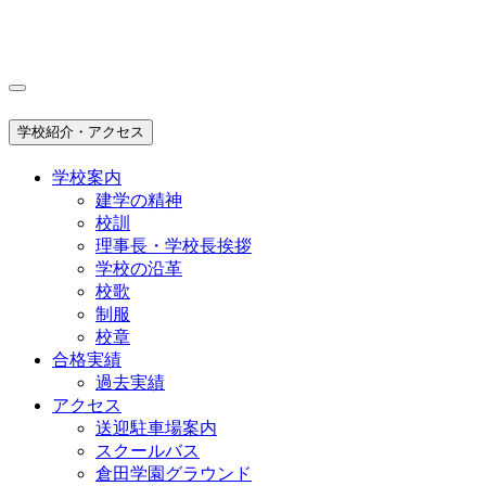
学校紹介・アクセス
学校案内
建学の精神
校訓
理事長・学校長挨拶
学校の沿革
校歌
制服
校章
合格実績
過去実績
アクセス
送迎駐車場案内
スクールバス
倉田学園グラウンド