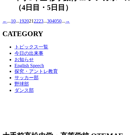
（4日目・5日目）
←
...
10
...
19
20
21
22
23
...
30
40
50
...
→
CATEGORY
トピックス一覧
今日の出来事
お知らせ
English Speech
探究・アントレ教育
サッカー部
野球部
ダンス部