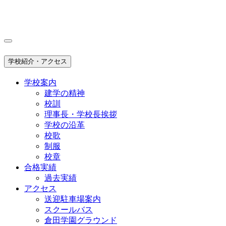
学校紹介・アクセス
学校案内
建学の精神
校訓
理事長・学校長挨拶
学校の沿革
校歌
制服
校章
合格実績
過去実績
アクセス
送迎駐車場案内
スクールバス
倉田学園グラウンド