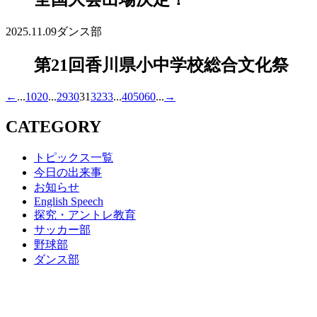
2025.11.09
ダンス部
第21回香川県小中学校総合文化祭
←
...
10
20
...
29
30
31
32
33
...
40
50
60
...
→
CATEGORY
トピックス一覧
今日の出来事
お知らせ
English Speech
探究・アントレ教育
サッカー部
野球部
ダンス部