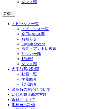
ダンス部
皆様へ
トピックス一覧
トピックス一覧
今日の出来事
お知らせ
English Speech
探究・アントレ教育
サッカー部
野球部
ダンス部
大手前高松動画
動画一覧
学校紹介
部活紹介
緊急時の対応について
いじめ防止基本方針
寄付について
学校自己評価