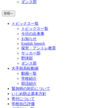
ダンス部
皆様へ
トピックス一覧
トピックス一覧
今日の出来事
お知らせ
English Speech
探究・アントレ教育
サッカー部
野球部
ダンス部
大手前高松動画
動画一覧
学校紹介
部活紹介
緊急時の対応について
いじめ防止基本方針
寄付について
学校自己評価