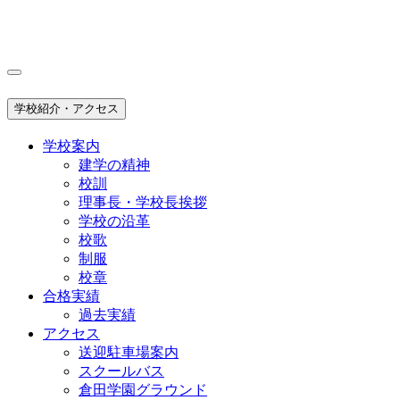
学校紹介・アクセス
学校案内
建学の精神
校訓
理事長・学校長挨拶
学校の沿革
校歌
制服
校章
合格実績
過去実績
アクセス
送迎駐車場案内
スクールバス
倉田学園グラウンド