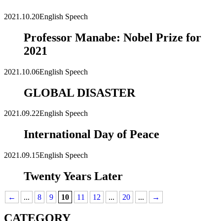
2021.10.20
English Speech
Professor Manabe: Nobel Prize for
2021
2021.10.06
English Speech
GLOBAL DISASTER
2021.09.22
English Speech
International Day of Peace
2021.09.15
English Speech
Twenty Years Later
←
...
8
9
10
11
12
...
20
...
→
CATEGORY