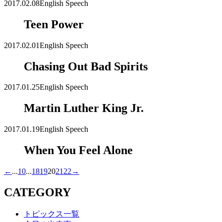
2017.02.08
English Speech
Teen Power
2017.02.01
English Speech
Chasing Out Bad Spirits
2017.01.25
English Speech
Martin Luther King Jr.
2017.01.19
English Speech
When You Feel Alone
←
...
10
...
18
19
20
21
22
→
CATEGORY
トピックス一覧