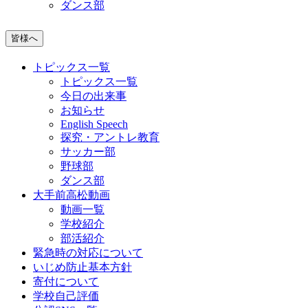
ダンス部
皆様へ
トピックス一覧
トピックス一覧
今日の出来事
お知らせ
English Speech
探究・アントレ教育
サッカー部
野球部
ダンス部
大手前高松動画
動画一覧
学校紹介
部活紹介
緊急時の対応について
いじめ防止基本方針
寄付について
学校自己評価