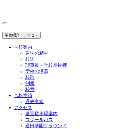
学校紹介・アクセス
学校案内
建学の精神
校訓
理事長・学校長挨拶
学校の沿革
校歌
制服
校章
合格実績
過去実績
アクセス
送迎駐車場案内
スクールバス
倉田学園グラウンド