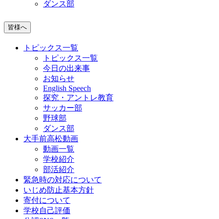
ダンス部
皆様へ
トピックス一覧
トピックス一覧
今日の出来事
お知らせ
English Speech
探究・アントレ教育
サッカー部
野球部
ダンス部
大手前高松動画
動画一覧
学校紹介
部活紹介
緊急時の対応について
いじめ防止基本方針
寄付について
学校自己評価