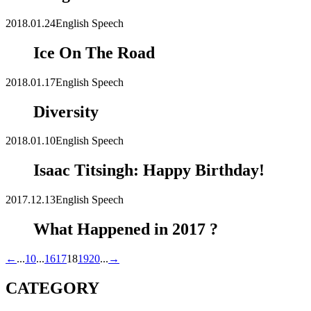
2018.01.24
English Speech
Ice On The Road
2018.01.17
English Speech
Diversity
2018.01.10
English Speech
Isaac Titsingh: Happy Birthday!
2017.12.13
English Speech
What Happened in 2017 ?
←
...
10
...
16
17
18
19
20
...
→
CATEGORY