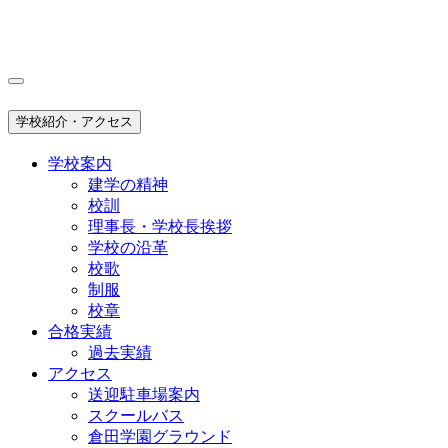
学校紹介・アクセス
学校案内
建学の精神
校訓
理事長・学校長挨拶
学校の沿革
校歌
制服
校章
合格実績
過去実績
アクセス
送迎駐車場案内
スクールバス
倉田学園グラウンド