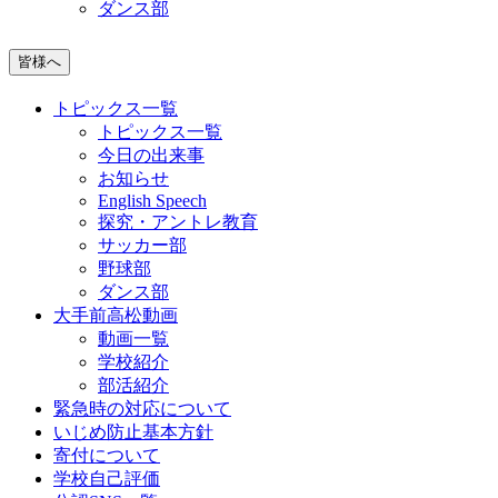
ダンス部
皆様へ
トピックス一覧
トピックス一覧
今日の出来事
お知らせ
English Speech
探究・アントレ教育
サッカー部
野球部
ダンス部
大手前高松動画
動画一覧
学校紹介
部活紹介
緊急時の対応について
いじめ防止基本方針
寄付について
学校自己評価