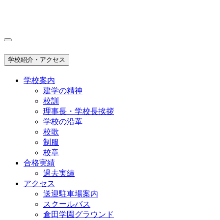
学校紹介・アクセス
学校案内
建学の精神
校訓
理事長・学校長挨拶
学校の沿革
校歌
制服
校章
合格実績
過去実績
アクセス
送迎駐車場案内
スクールバス
倉田学園グラウンド