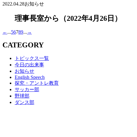
2022.04.28
お知らせ
理事長室から（2022年4月26日）
←
...
5
6
7
8
9
...
→
CATEGORY
トピックス一覧
今日の出来事
お知らせ
English Speech
探究・アントレ教育
サッカー部
野球部
ダンス部