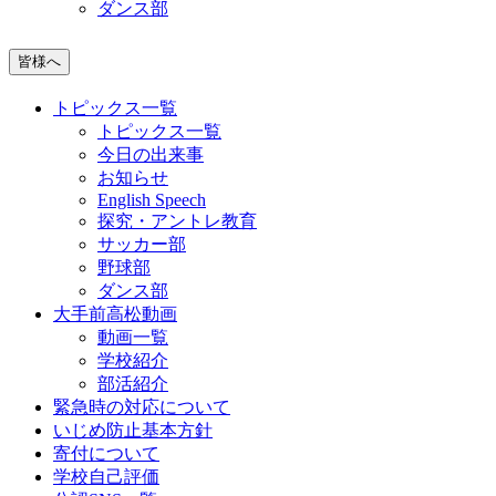
ダンス部
皆様へ
トピックス一覧
トピックス一覧
今日の出来事
お知らせ
English Speech
探究・アントレ教育
サッカー部
野球部
ダンス部
大手前高松動画
動画一覧
学校紹介
部活紹介
緊急時の対応について
いじめ防止基本方針
寄付について
学校自己評価