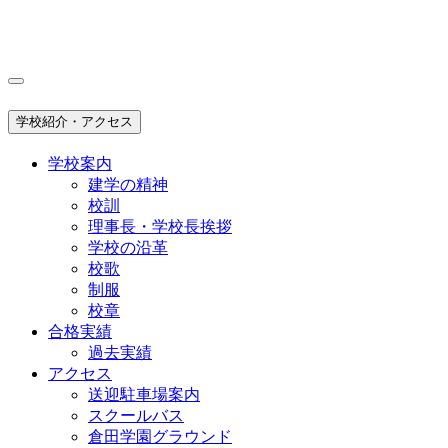
学校紹介・アクセス
学校案内
建学の精神
校訓
理事長・学校長挨拶
学校の沿革
校歌
制服
校章
合格実績
過去実績
アクセス
送迎駐車場案内
スクールバス
倉田学園グラウンド