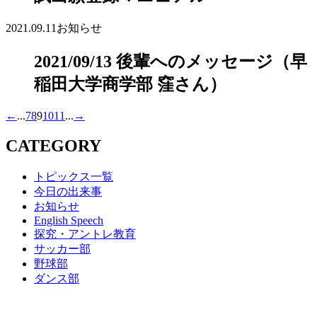
2021.09.11
お知らせ
2021/09/13 後輩へのメッセージ（早
稲田大学商学部 窪さん）
←
...
7
8
9
10
11
...
→
CATEGORY
トピックス一覧
今日の出来事
お知らせ
English Speech
探究・アントレ教育
サッカー部
野球部
ダンス部