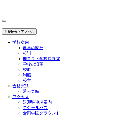
学校紹介・アクセス
学校案内
建学の精神
校訓
理事長・学校長挨拶
学校の沿革
校歌
制服
校章
合格実績
過去実績
アクセス
送迎駐車場案内
スクールバス
倉田学園グラウンド