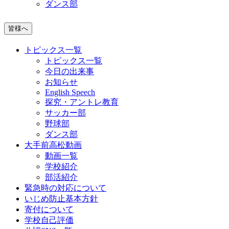
ダンス部
皆様へ
トピックス一覧
トピックス一覧
今日の出来事
お知らせ
English Speech
探究・アントレ教育
サッカー部
野球部
ダンス部
大手前高松動画
動画一覧
学校紹介
部活紹介
緊急時の対応について
いじめ防止基本方針
寄付について
学校自己評価