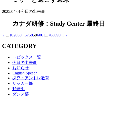
2025.04.01
今日の出来事
カナダ研修：Study Center 最終日
←
...
10
20
30
...
57
58
59
60
61
...
70
80
90
...
→
CATEGORY
トピックス一覧
今日の出来事
お知らせ
English Speech
探究・アントレ教育
サッカー部
野球部
ダンス部