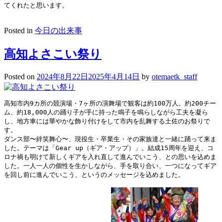
てくれたと思います。
Posted in
今日の出来事
高知よさこい祭り
Posted on
2024年8月22日
2025年4月14日
by
otemaetk_staff
高知市内9カ所の競演場・7ヶ所の演舞場で観客は約100万人。約200チー
ム、約18,000人の踊り子が手に持った鳴子を鳴らしながら工夫を凝ら
し、地方車には華やかな飾り付けをして市内を乱舞する土佐のお祭りで
す。
ダンス部〜絆笑舞心〜、現役生・卒業生・その家族達と一緒に踊って来ま
した。テーマは「Gear up（ギア・アップ）」。結成15周年を迎え、コ
ロナ禍も明けて新しくギアを入れ直して進んでいこう、との思いを込めま
した。一人一人の個性を生かしながら、手を取り合い、一つになってギア
を回し前に進んでいこう、というのメッセージを込めました。