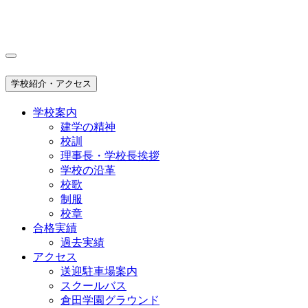
学校紹介・アクセス
学校案内
建学の精神
校訓
理事長・学校長挨拶
学校の沿革
校歌
制服
校章
合格実績
過去実績
アクセス
送迎駐車場案内
スクールバス
倉田学園グラウンド