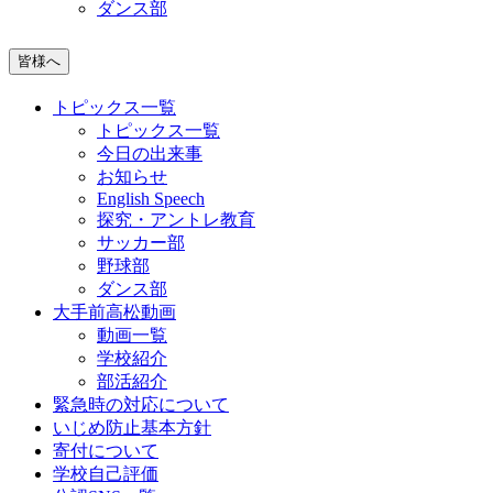
ダンス部
皆様へ
トピックス一覧
トピックス一覧
今日の出来事
お知らせ
English Speech
探究・アントレ教育
サッカー部
野球部
ダンス部
大手前高松動画
動画一覧
学校紹介
部活紹介
緊急時の対応について
いじめ防止基本方針
寄付について
学校自己評価