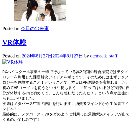
Posted in
今日の出来事
VR体験
Posted on
2024年8月27日
2024年8月27日
by
otemaetk_staff
DXハイスクール事業の一環で行なっている高2飛翔の総合探究ではテクノ
ロジーを利用した課題解決アイデアを考えます。そのためにはまずテクノ
ロジーを体験すること！ということで、本日はVR体験会を実施しました。
初めてVRゴーグルを使うという生徒も多く、「知ってはいるけど実際に自
分が体験するのは初めてで、こんな感じだったんだ！」という声が生徒か
らも上がりました。
次週はメタバース空間の設計を行います。消費者マインドから生産者マイ
ンドへ！
最終的に、メタバース・VRをどのように利用した課題解決アイデアが出て
くるのか楽しみです！ 