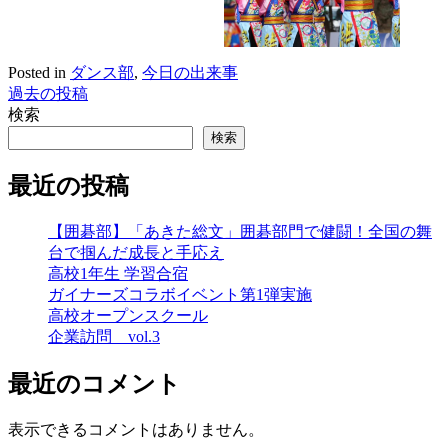
Posted in
ダンス部
,
今日の出来事
過去の投稿
投
検索
稿
検索
ナ
最近の投稿
ビ
ゲ
【囲碁部】「あきた総文」囲碁部門で健闘！全国の舞
台で掴んだ成長と手応え
ー
高校1年生 学習合宿
シ
ガイナーズコラボイベント第1弾実施
高校オープンスクール
ョ
企業訪問 vol.3
ン
最近のコメント
表示できるコメントはありません。