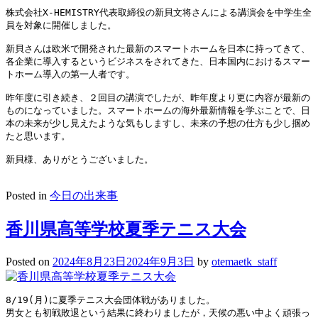
株式会社X-HEMISTRY代表取締役の新貝文将さんによる講演会を中学生全
員を対象に開催しました。
新貝さんは欧米で開発された最新のスマートホームを日本に持ってきて、
各企業に導入するというビジネスをされてきた、日本国内におけるスマー
トホーム導入の第一人者です。
昨年度に引き続き、２回目の講演でしたが、昨年度より更に内容が最新の
ものになっていました。スマートホームの海外最新情報を学ぶことで、日
本の未来が少し見えたような気もしますし、未来の予想の仕方も少し掴め
たと思います。
新貝様、ありがとうございました。
Posted in
今日の出来事
香川県高等学校夏季テニス大会
Posted on
2024年8月23日
2024年9月3日
by
otemaetk_staff
8/19(月)に夏季テニス大会団体戦がありました。
男女とも初戦敗退という結果に終わりましたが，天候の悪い中よく頑張っ