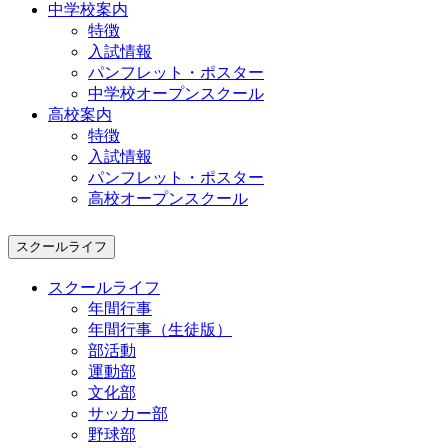
中学校案内
特徴
入試情報
パンフレット・ポスター
中学校オープンスクール
高校案内
特徴
入試情報
パンフレット・ポスター
高校オープンスクール
スクールライフ
スクールライフ
年間行事
年間行事（生徒版）
部活動
運動部
文化部
サッカー部
野球部