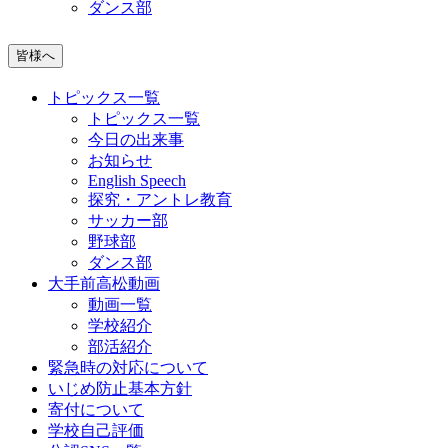
ダンス部
皆様へ
トピックス一覧
トピックス一覧
今日の出来事
お知らせ
English Speech
探究・アントレ教育
サッカー部
野球部
ダンス部
大手前高松動画
動画一覧
学校紹介
部活紹介
緊急時の対応について
いじめ防止基本方針
寄付について
学校自己評価