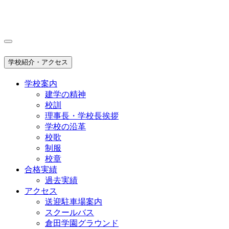
学校紹介・アクセス
学校案内
建学の精神
校訓
理事長・学校長挨拶
学校の沿革
校歌
制服
校章
合格実績
過去実績
アクセス
送迎駐車場案内
スクールバス
倉田学園グラウンド