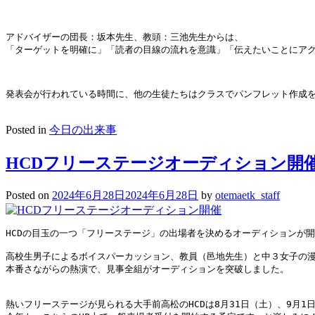
アドバイザーの団長：坂本先生、教頭：三池先生からは、
「ターゲットを明確に」「読者の目線の流れを意識」「伝えたいことにア
発表会が行われている時間に、他の生徒たちはクラスでパンフレット作成
Posted in
今日の出来事
HCDフリーステージオーディション開
Posted on
2024年6月28日
2024年6月28日
by
otemaetk_staff
HCDの目玉の一つ「フリーステージ」の出場者を決めるオーディションが
高校生男子によるボイスパーカッション、教員（邑地先生）と中３女子の
本番さながらの熱演で、見事全組がオーディションを突破しました。
熱いフリーステージが見られる大手前高松のHCDは8月31日（土）、9月1