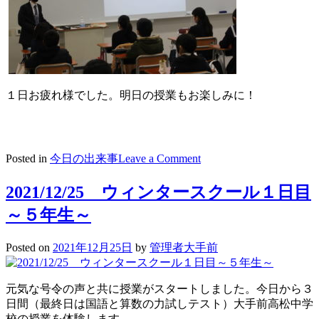
１日お疲れ様でした。明日の授業もお楽しみに！
on
Posted in
今日の出来事
Leave a Comment
2021/12/25
ウ
2021/12/25 ウィンタースクール１日目
イ
～５年生～
ン
タ
ー
Posted on
2021年12月25日
by
管理者大手前
ス
ク
ー
元気な号令の声と共に授業がスタートしました。今日から３
ル
日間（最終日は国語と算数の力試しテスト）大手前高松中学
1
校の授業を体験します。