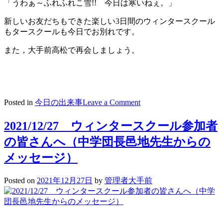
「うわぁ～ふれふれこ雪!! 今日は寒いねぇ。」
新しいお友だちもできた楽しい3日間のウィンタースクール
もタースクールも今日でお別れです。
また，大手前高松で再会しましょう。
on
Posted in
今日の出来事
Leave a Comment
2021/12/27
ウ
2021/12/27 ウィンタースクール参加者
イ
の皆さんへ（中学団長邑地先生からの
ン
タ
メッセージ）
ー
ス
Posted on
2021年12月27日
by
管理者大手前
ク
ー
ル
3
日