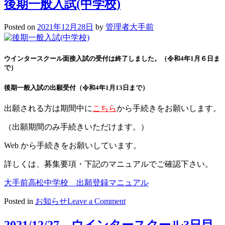
後期一般入試(中学校)
Posted on
2021年12月28日
by
管理者大手前
ウインタースクール面接入試の受付は終了しました。（令和4年1月６日ま
で）
後期一般入試の出願受付（令和4年1月13日まで）
出願される方は期間中に
こちら
から手続きをお願いします。
（出願期間のみ手続きいただけます。）
Web から手続きをお願いしています。
詳しくは、募集要項・下記のマニュアルでご確認下さい。
大手前高松中学校 出願登録マニュアル
on
Posted in
お知らせ
Leave a Comment
後
期