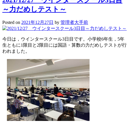
2021/12/27 ウインタースクール3日目
一
～力だめしテスト～
般
入
試
Posted on
2021年12月27日
by
管理者大手前
(中
学
今日は，ウインタースクール3日目です。小学校6年生，5年
校)
生ともに1限目と2限目には国語・算数の力だめしテストが行
われました。