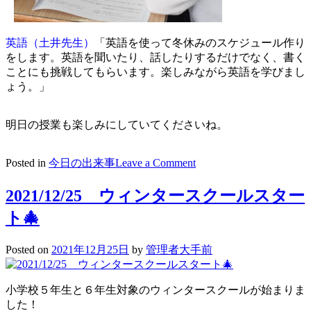
英語（土井先生）
「英語を使って冬休みのスケジュール作り
をします。英語を聞いたり、話したりするだけでなく、書く
ことにも挑戦してもらいます。楽しみながら英語を学びまし
ょう。」
明日の授業も楽しみにしていてくださいね。
on
Posted in
今日の出来事
Leave a Comment
2021/12/25
ウ
2021/12/25 ウィンタースクールスター
ィ
ト🎄
ン
タ
ー
Posted on
2021年12月25日
by
管理者大手前
ス
ク
ー
小学校５年生と６年生対象のウィンタースクールが始まりま
ル
した！