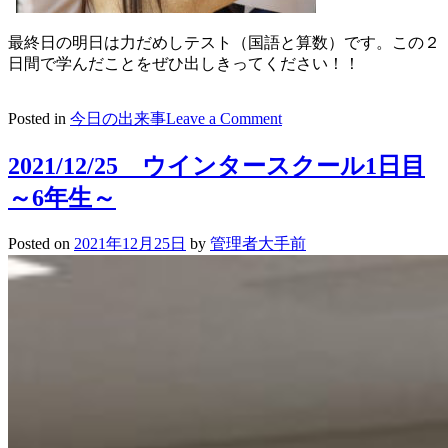
最終日の明日は力だめしテスト（国語と算数）です。この２
日間で学んだことをぜひ出しきってください！！
on
Posted in
今日の出来事
Leave a Comment
2012/12/26
ウ
2021/12/25 ウインタースクール1日目
ィ
～6年生～
ン
タ
ー
Posted on
2021年12月25日
by
管理者大手前
ス
ク
ー
ル
２
日
目
～
５
年