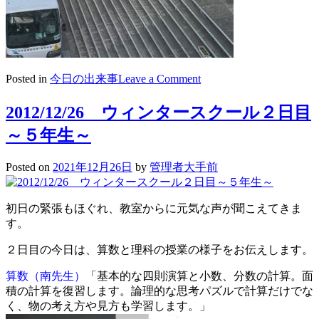
on
Posted in
今日の出来事
Leave a Comment
2021/12/26
ウ
2012/12/26 ウィンタースクール２日目
ィ
～５年生～
ン
タ
ー
Posted on
2021年12月26日
by
管理者大手前
ス
ク
ー
初日の緊張もほぐれ、教室からに元気な声が聞こえてきま
ル
す。
2
２日目の今日は、算数と理科の授業の様子をお伝えします。
日
目
算数（南先生）
「基本的な四則演算と小数、分数の計算。面
～
積の計算を復習します。論理的な思考パズルで計算だけでな
6
く、物の考え方や見方も学習します。」
年