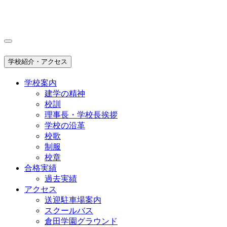
学校紹介・アクセス
学校案内
建学の精神
校訓
理事長・学校長挨拶
学校の沿革
校歌
制服
校章
合格実績
過去実績
アクセス
送迎駐車場案内
スクールバス
倉田学園グラウンド