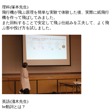
加
理科(塚本先生)
者
飛行機が飛ぶ原理を簡単な実験で体験した後、実際に紙飛行
の
機を作って飛ばしてみました。
皆
また回転することで安定して飛ぶ仕組みを工夫して、よく飛
さ
ぶ形や投げ方を試しました。
ん
へ
（中
学
団
長
邑
地
先
生
か
ら
の
メ
英語(淺木先生)
ッ
be動詞とは？
セ