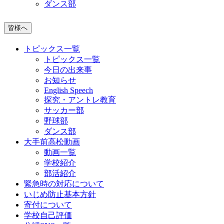
ダンス部
皆様へ
トピックス一覧
トピックス一覧
今日の出来事
お知らせ
English Speech
探究・アントレ教育
サッカー部
野球部
ダンス部
大手前高松動画
動画一覧
学校紹介
部活紹介
緊急時の対応について
いじめ防止基本方針
寄付について
学校自己評価