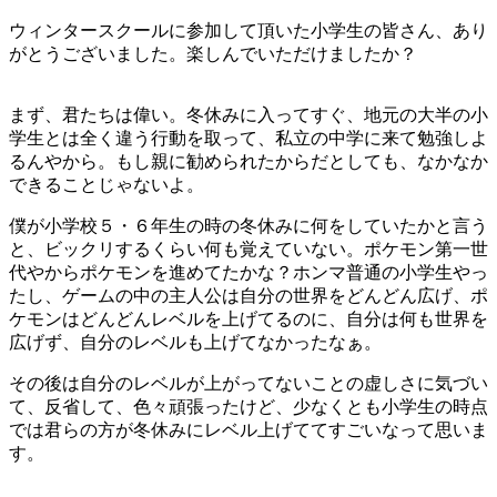
目
ウィンタースクールに参加して頂いた小学生の皆さん、あり
～
がとうございました。楽しんでいただけましたか？
力
だ
まず、君たちは偉い。冬休みに入ってすぐ、地元の大半の小
め
学生とは全く違う行動を取って、私立の中学に来て勉強しよ
し
るんやから。もし親に勧められたからだとしても、なかなか
テ
できることじゃないよ。
ス
ト
僕が小学校５・６年生の時の冬休みに何をしていたかと言う
～
と、ビックリするくらい何も覚えていない。ポケモン第一世
代やからポケモンを進めてたかな？ホンマ普通の小学生やっ
たし、ゲームの中の主人公は自分の世界をどんどん広げ、ポ
ケモンはどんどんレベルを上げてるのに、自分は何も世界を
広げず、自分のレベルも上げてなかったなぁ。
その後は自分のレベルが上がってないことの虚しさに気づい
て、反省して、色々頑張ったけど、少なくとも小学生の時点
では君らの方が冬休みにレベル上げててすごいなって思いま
す。