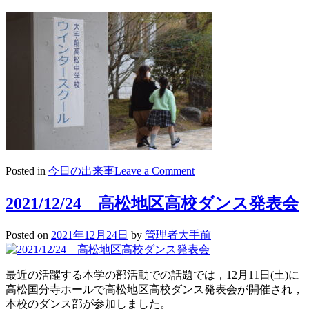
１
日
目
～
５
年
生
～
on
Posted in
今日の出来事
Leave a Comment
2021/12/25
ウ
2021/12/24 高松地区高校ダンス発表会
ィ
ン
Posted on
2021年12月24日
by
管理者大手前
タ
ー
ス
最近の活躍する本学の部活動での話題では，12月11日(土)に
ク
高松国分寺ホールで高松地区高校ダンス発表会が開催され，
ー
本校のダンス部が参加しました。