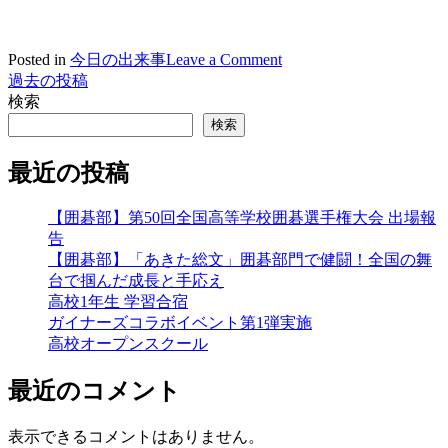
on
Posted in
今日の出来事
Leave a Comment
2021/12/24
過去の投稿
投
高
検索
稿
松
検索
地
ナ
区
最近の投稿
ビ
高
校
ゲ
【囲碁部】第50回全国高等学校囲碁選手権大会 出場報
ダ
告
ー
ン
【囲碁部】「あきた総文」囲碁部門で健闘！全国の舞
ス
シ
台で掴んだ成長と手応え
発
高校1年生 学習合宿
表
ョ
ガイナーズコラボイベント第1弾実施
会
ン
高校オープンスクール
最近のコメント
表示できるコメントはありません。