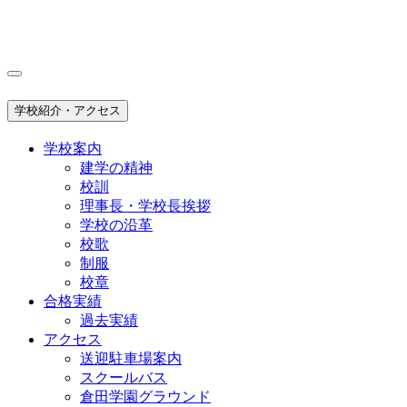
学校紹介・アクセス
学校案内
建学の精神
校訓
理事長・学校長挨拶
学校の沿革
校歌
制服
校章
合格実績
過去実績
アクセス
送迎駐車場案内
スクールバス
倉田学園グラウンド