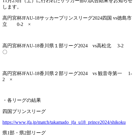
11月23日（土）に行われたサッカー部の試合結果をお知らせ
します。
高円宮杯JFAU-18サッカープリンスリーグ2024四国 vs徳島市
立 0-2 ×
高円宮杯JFAU-18香川県１部リーグ2024 vs高松北 3-2
〇
高円宮杯JFAU-18香川県２部リーグ2024 vs 観音寺第一 1-
2 ×
・各リーグの結果
四国プリンスリーグ
https://www.jfa.jp/match/takamado_jfa_u18_prince2024/shikoku
県1部・県2部リーグ