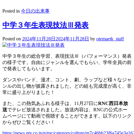
Posted in
今日の出来事
中学３年生表現技法Ⅲ発表
Posted on
2024年11月28日
2024年11月28日
by
otemaetk_staff
中学３年生の総合学習、表現技法Ⅲ（パフォーマンス）発表
の様子です。自由にジャンルを選んでもらい、学年全員の前
で発表してもらいます。
ダンスやバンド、漫才、コント、劇、ラップなど様々なジャ
ンルの出し物が披露されました。どの組も完成度が高く、非
常に盛り上がりました！
また、この熱気あふれる様子は、11月27日に
RNC西日本放
送
でテレビ放送されました。放送内容は、RNCの公式ホー
ムページにて動画で視聴することができます。以下のリンク
からぜひご覧ください！
https://news.ntv.co.jp/n/rnc/category/culture/rn7c46bb23f6a745e3a