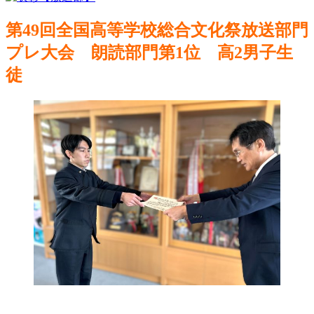
第49回全国高等学校総合文化祭放送部門
プレ大会 朗読部門第1位 高2男子生
徒