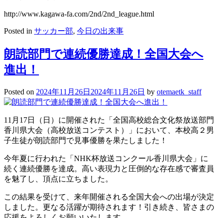
http://www.kagawa-fa.com/2nd/2nd_league.html
Posted in
サッカー部
,
今日の出来事
朗読部門で連続優勝達成！全国大会へ
進出！
Posted on
2024年11月26日
2024年11月26日
by
otemaetk_staff
11月17日（日）に開催された「全国高校総合文化祭放送部門
香川県大会（高校放送コンテスト）」において、本校高２男
子生徒が朗読部門で見事優勝を果たしました！
今年夏に行われた「NHK杯放送コンクール香川県大会」に
続く連続優勝を達成。高い表現力と圧倒的な存在感で審査員
を魅了し、頂点に立ちました。
この結果を受けて、来年開催される全国大会への出場が決定
しました。更なる活躍が期待されます！引き続き、皆さまの
応援をよろしくお願いいたします。