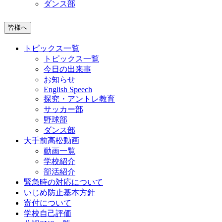
ダンス部
皆様へ
トピックス一覧
トピックス一覧
今日の出来事
お知らせ
English Speech
探究・アントレ教育
サッカー部
野球部
ダンス部
大手前高松動画
動画一覧
学校紹介
部活紹介
緊急時の対応について
いじめ防止基本方針
寄付について
学校自己評価