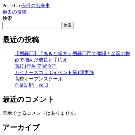
Posted in
今日の出来事
過去の投稿
投
検索
稿
検索
ナ
最近の投稿
ビ
ゲ
【囲碁部】「あきた総文」囲碁部門で健闘！全国の舞
台で掴んだ成長と手応え
ー
高校1年生 学習合宿
シ
ガイナーズコラボイベント第1弾実施
高校オープンスクール
ョ
企業訪問 vol.3
ン
最近のコメント
表示できるコメントはありません。
アーカイブ