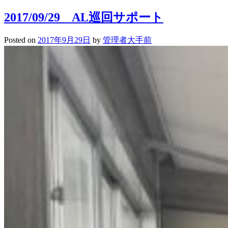
2017/09/29
高
2017/09/29 AL巡回サポート
校
生
Posted on
2017年9月29日
by
管理者大手前
大
茶
会・
中
学
生
テ
ス
ト
前
自
習