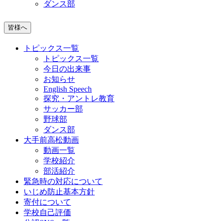
ダンス部
皆様へ
トピックス一覧
トピックス一覧
今日の出来事
お知らせ
English Speech
探究・アントレ教育
サッカー部
野球部
ダンス部
大手前高松動画
動画一覧
学校紹介
部活紹介
緊急時の対応について
いじめ防止基本方針
寄付について
学校自己評価