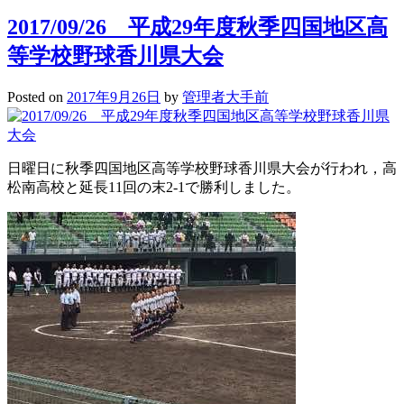
ﾅ
2017/09/26 平成29年度秋季四国地区高
ｲ
ﾄ･
等学校野球香川県大会
ｽ
ﾀ
ﾃﾞ
Posted on
2017年9月26日
by
管理者大手前
ｨ･
ｻ
ﾎﾟ
ｰ
日曜日に秋季四国地区高等学校野球香川県大会が行われ，高
ﾄ
松南高校と延長11回の末2-1で勝利しました。
（NSS)