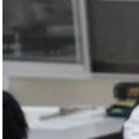
び
講
演
会
開
催
の
御
案
内