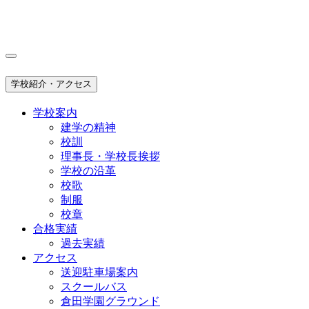
学校紹介・アクセス
学校案内
建学の精神
校訓
理事長・学校長挨拶
学校の沿革
校歌
制服
校章
合格実績
過去実績
アクセス
送迎駐車場案内
スクールバス
倉田学園グラウンド