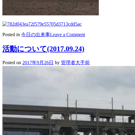
on
Posted in
今日の出来事
Leave a Comment
2017/09/26
平
活動について(2017.09.24)
成
29
Posted on
2017年9月26日
by
管理者大手前
年
度
秋
季
四
国
地
区
高
等
学
校