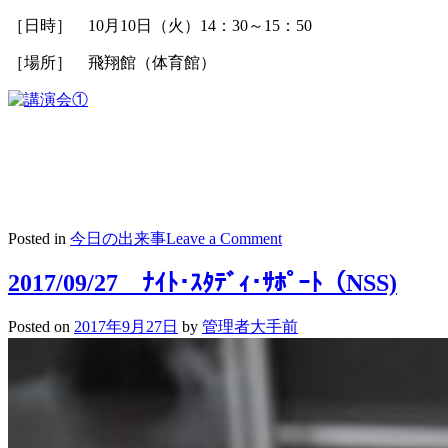
［日時］ 10月10日（火）14：30～15：50
［場所］ 飛翔館（体育館）
on
Posted in
今日の出来事
Leave a Comment
2017/09/28
中
2017/09/27 ﾅｲﾄ･ｽﾀﾃﾞｨ･ｻﾎﾟｰﾄ（NSS)
間
考
Posted on
2017年9月27日
by
管理者大手前
査
試
験
発
表
及