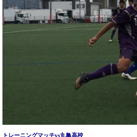
野
球
香
川
県
大
会
トレーニングマッチvs丸亀高校