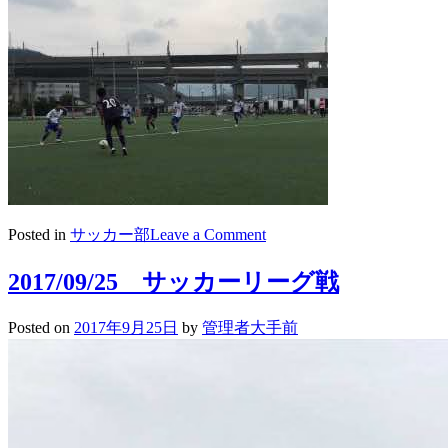
on
Posted in
サッカー部
Leave a Comment
活
動
2017/09/25 サッカーリーグ戦
に
つ
Posted on
2017年9月25日
by
管理者大手前
い
て
(2017.09.24)