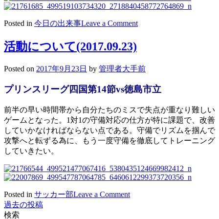
on
Posted in
今日の出来事
Leave a Comment
2017/09/25
サ
活動について(2017.09.23)
ッ
カ
Posted on
2017年9月23日
by
管理者大手前
ー
リ
プリンスリーグ四国第14節vs徳島市立
ー
グ
前半の早い時間帯から自分たちのミスで失点が重なり難しい
戦
ゲームとなった。1対1の守備対応の仕方が特に課題で、改善
していかなければならない点である。守備でリズムを掴んで
攻撃へと転ずる為に、もう一度守備を徹底してトレーニング
していきたい。
on
Posted in
サッカー部
Leave a Comment
活
過去の投稿
投
動
検索