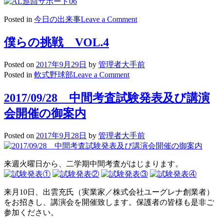
on
Posted in
今日の出来事
Leave a Comment
2017/09/29
AL
僕らの挑戦 VOL.4
巡
回
Posted on
2017年9月29日
by
管理者大手前
サ
on
Posted in
軟式野球部
Leave a Comment
ポ
僕
ー
ら
2017/09/28 中間考査試験発表及び講演
ト
の
会開催の御案内
挑
戦
VOL.4
Posted on
2017年9月28日
by
管理者大手前
来週火曜日から、二学期中間考査がはじまります。
来月10日、出雲充氏（実業家／株式会社ユーグレナ創業者）
をお招きし、講演会を開催致します。保護者の皆様も是非ご
参加ください。