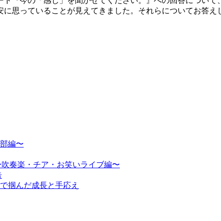
ート『今の「感じ」を聞かせてください。』への回答について
に思っていることが見えてきました。それらについてお答え
部編〜
〜吹奏楽・チア・お笑いライブ編〜
告
で掴んだ成長と手応え