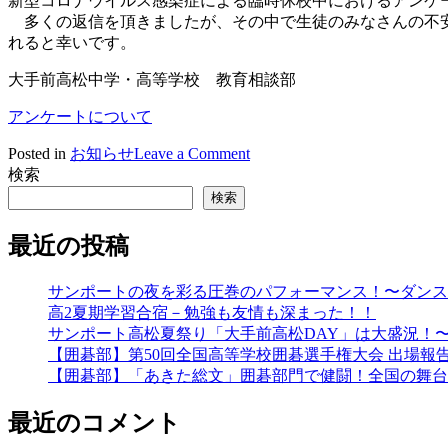
新型コロナウイルス感染症による臨時休校中におけるアンケ
マ
多くの返信を頂きましたが、その中で生徒のみなさんの不安
ス
れると幸いです。
ク
を
大手前高松中学・高等学校 教育相談部
寄
アンケートについて
贈
on
Posted in
お知らせ
Leave a Comment
臨
検索
時
検索
休
校
最近の投稿
中
の
サンポートの夜を彩る圧巻のパフォーマンス！〜ダンス
ア
高2夏期学習合宿－勉強も友情も深まった！！
ン
サンポート高松夏祭り「大手前高松DAY」は大盛況！
ケ
【囲碁部】第50回全国高等学校囲碁選手権大会 出場報
ー
【囲碁部】「あきた総文」囲碁部門で健闘！全国の舞台
ト
に
最近のコメント
つ
い