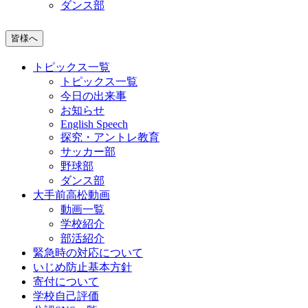
ダンス部
皆様へ
トピックス一覧
トピックス一覧
今日の出来事
お知らせ
English Speech
探究・アントレ教育
サッカー部
野球部
ダンス部
大手前高松動画
動画一覧
学校紹介
部活紹介
緊急時の対応について
いじめ防止基本方針
寄付について
学校自己評価