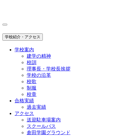
学校紹介・アクセス
学校案内
建学の精神
校訓
理事長・学校長挨拶
学校の沿革
校歌
制服
校章
合格実績
過去実績
アクセス
送迎駐車場案内
スクールバス
倉田学園グラウンド