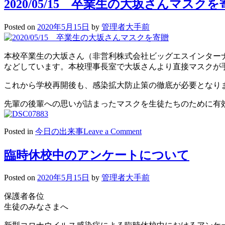
2020/05/15 卒業生の大坂さんマスクを
Posted on
2020年5月15日
by
管理者大手前
本校卒業生の大坂さん（非営利株式会社ビッグエスインター
などしています。本校理事長室で大坂さんより直接マスクが
これから学校再開後も、感染拡大防止策の徹底が必要となり
先輩の後輩への思いが詰まったマスクを生徒たちのために有
on
Posted in
今日の出来事
Leave a Comment
2020/05/15
卒
臨時休校中のアンケートについて
業
生
Posted on
2020年5月15日
by
管理者大手前
の
大
保護者各位
坂
生徒のみなさまへ
さ
ん