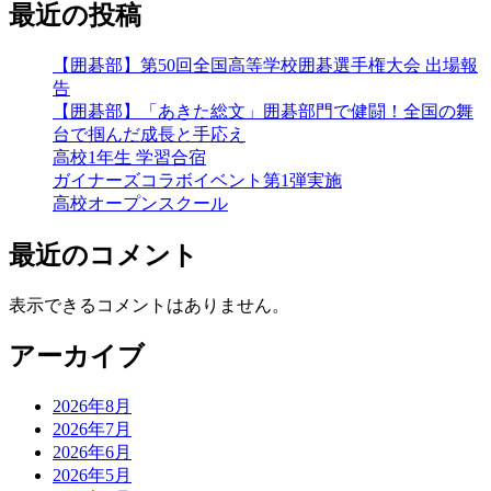
最近の投稿
ビ
ゲ
【囲碁部】第50回全国高等学校囲碁選手権大会 出場報
告
ー
【囲碁部】「あきた総文」囲碁部門で健闘！全国の舞
シ
台で掴んだ成長と手応え
高校1年生 学習合宿
ョ
ガイナーズコラボイベント第1弾実施
ン
高校オープンスクール
最近のコメント
表示できるコメントはありません。
アーカイブ
2026年8月
2026年7月
2026年6月
2026年5月