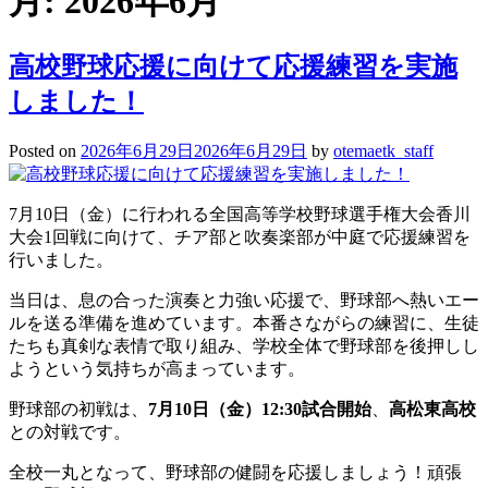
月:
2026年6月
高校野球応援に向けて応援練習を実施
しました！
Posted on
2026年6月29日
2026年6月29日
by
otemaetk_staff
7月10日（金）に行われる全国高等学校野球選手権大会香川
大会1回戦に向けて、チア部と吹奏楽部が中庭で応援練習を
行いました。
当日は、息の合った演奏と力強い応援で、野球部へ熱いエー
ルを送る準備を進めています。本番さながらの練習に、生徒
たちも真剣な表情で取り組み、学校全体で野球部を後押しし
ようという気持ちが高まっています。
野球部の初戦は、
7月10日（金）12:30試合開始
、
高松東高校
との対戦です。
全校一丸となって、野球部の健闘を応援しましょう！頑張