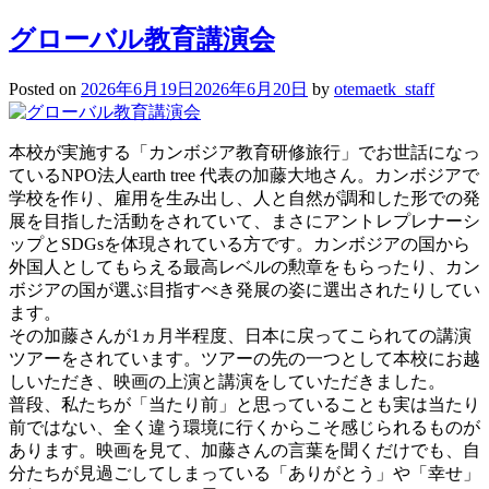
グローバル教育講演会
Posted on
2026年6月19日
2026年6月20日
by
otemaetk_staff
本校が実施する「カンボジア教育研修旅行」でお世話になっ
ているNPO法人earth tree 代表の加藤大地さん。カンボジアで
学校を作り、雇用を生み出し、人と自然が調和した形での発
展を目指した活動をされていて、まさにアントレプレナーシ
ップとSDGsを体現されている方です。カンボジアの国から
外国人としてもらえる最高レベルの勲章をもらったり、カン
ボジアの国が選ぶ目指すべき発展の姿に選出されたりしてい
ます。
その加藤さんが1ヵ月半程度、日本に戻ってこられての講演
ツアーをされています。ツアーの先の一つとして本校にお越
しいただき、映画の上演と講演をしていただきました。
普段、私たちが「当たり前」と思っていることも実は当たり
前ではない、全く違う環境に行くからこそ感じられるものが
あります。映画を見て、加藤さんの言葉を聞くだけでも、自
分たちが見過ごしてしまっている「ありがとう」や「幸せ」