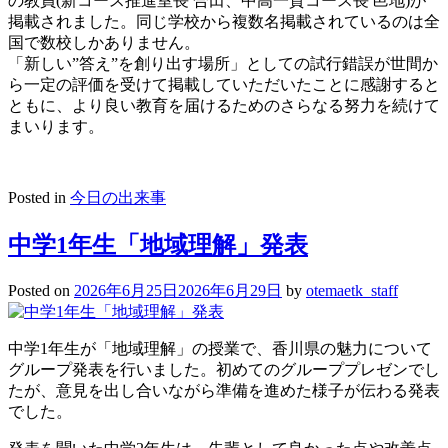
の教員(新コース推進室長 合田、中高一貫コース長 邑地)が
掲載されました。同じ学校から複数名掲載されているのは全
国で数校しかありません。
「新しい”答え”を創り出す場所」としての試行錯誤が世間か
ら一定の評価を受けて掲載していただいたことに感謝すると
ともに、より良い教育を届けるためのさらなる努力を続けて
まいります。
Posted in
今日の出来事
中学1年生「地域理解」発表
Posted on
2026年6月25日
2026年6月29日
by
otemaetk_staff
中学1年生が「地域理解」の授業で、香川県の魅力について
グループ発表を行いました。初めてのグループプレゼンでし
たが、意見を出し合いながら準備を進めた様子が伝わる発表
でした。