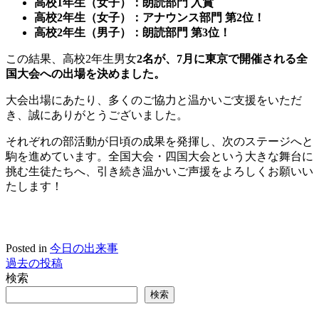
高校1年生（女子）：朗読部門 入賞
高校2年生（
女子
）：アナウンス部門 第2位！
高校2年生（男子）：朗読部門 第3位！
この結果、高校2年生男女
2名が、7月に東京で開催される全
国大会への出場を決めました。
大会出場にあたり、多くのご協力と温かいご支援をいただ
き、誠にありがとうございました。
それぞれの部活動が日頃の成果を発揮し、次のステージへと
駒を進めています。全国大会・四国大会という大きな舞台に
挑む生徒たちへ、引き続き温かいご声援をよろしくお願いい
たします！
Posted in
今日の出来事
過去の投稿
投
検索
稿
検索
ナ