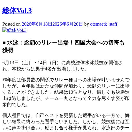
総体Vol.3
Posted on
2026年6月18日
2026年6月20日
by
otemaetk_staff
■ 水泳：念願のリレー出場！四国大会への切符も
獲得
6月13日（土）・14日（日）に高校総体水泳競技が開催さ
れ、本校からは男子4名が出場しました。
昨年度は部員数の関係でリレー種目への出場が叶いませんで
したが、今年度は新たな仲間が加わり、念願のリレーに出場
することができました。結果は10位となり、惜しくも決勝進
出は逃しましたが、チーム一丸となって全力を尽くす姿が印
象的でした。
個人種目では、自己ベストを更新した選手がいる一方で、悔
しい結果に終わった選手もいました。しかし、競技後には互
いに声を掛け合い、励まし合う様子が見られ、水泳部のチー