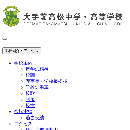
学校紹介・アクセス
学校案内
建学の精神
校訓
理事長・学校長挨拶
学校の沿革
校歌
制服
校章
合格実績
過去実績
アクセス
送迎駐車場案内