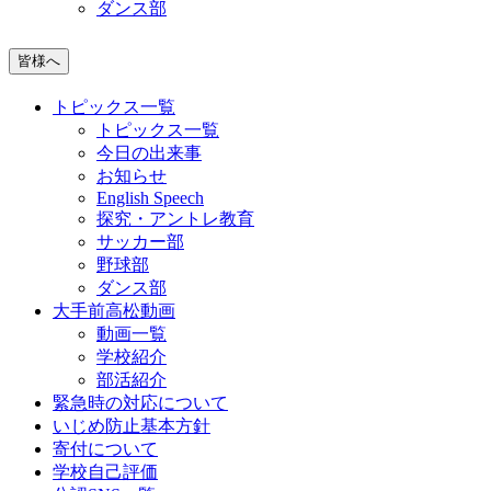
ダンス部
皆様へ
トピックス一覧
トピックス一覧
今日の出来事
お知らせ
English Speech
探究・アントレ教育
サッカー部
野球部
ダンス部
大手前高松動画
動画一覧
学校紹介
部活紹介
緊急時の対応について
いじめ防止基本方針
寄付について
学校自己評価