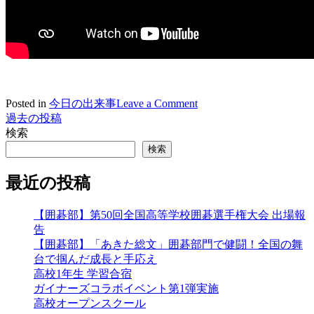
on
Posted in
今日の出来事
Leave a Comment
2022/03/14
過去の投稿
投
大
検索
稿
手
検索
前
ナ
高
最近の投稿
ビ
松
の
ゲ
【囲碁部】第50回全国高等学校囲碁選手権大会 出場報
オ
告
ー
シ
【囲碁部】「あきた総文」囲碁部門で健闘！全国の舞
【将
シ
台で掴んだ成長と手応え
来
高校1年生 学習合宿
の
ョ
ガイナーズコラボイベント第1弾実施
し
ン
高校オープンスクール
ご