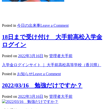
on
Posted in
今日の出来事
Leave a Comment
2022/03/18
や
18日まで受け付け 大手前高松入学金
っ
ログイン
ぱ
り
大
Posted on
2022年3月16日
by
管理者大手前
手
前
入学金ログインサイト ｜ 大手前高松高等学校（香川県）
高
on
Posted in
お知らせ
Leave a Comment
松
18
だ
日
2022/03/16 勉強だけですか？
ね
ま
で
Posted on
2022年3月16日
by
管理者大手前
受
け
付