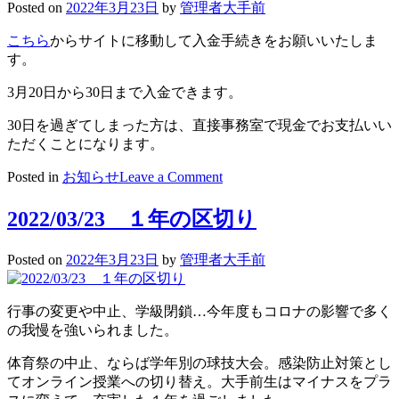
小
Posted on
2022年3月23日
by
管理者大手前
6
年
こちら
からサイトに移動して入金手続きをお願いいたしま
卒
す。
業
3月20日から30日まで入金できます。
生）
4
30日を過ぎてしまった方は、直接事務室で現金でお支払いい
月
ただくことになります。
分
授
on
Posted in
お知らせ
Leave a Comment
業
新
料
入
2022/03/23 １年の区切り
入
生
金
（現
Posted on
2022年3月23日
by
管理者大手前
入
在
り
中
口
学
行事の変更や中止、学級閉鎖…今年度もコロナの影響で多く
3
の我慢を強いられました。
年
卒
体育祭の中止、ならば学年別の球技大会。感染防止対策とし
業
てオンライン授業への切り替え。大手前生はマイナスをプラ
生）