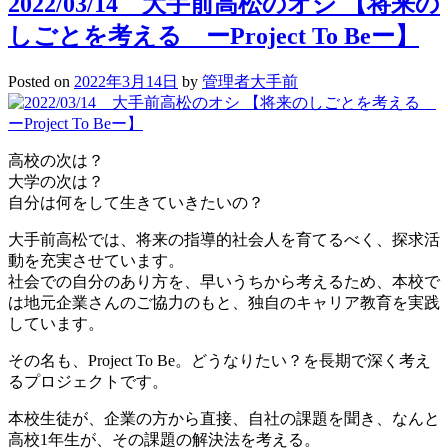
2022/03/14 大手前高松のオシ 【将来の
徒
しごとを考える ーProject To Beー】
か
ら
見
Posted on
2022年3月14日
by
管理者大手前
た
大
手
前
高校の次は？
高
大学の次は？
松
自分は何をして生きていきたいの？
高
大手前高松では、将来の指導的社会人を育てるべく、探求活
1
動を充実させています。
イ
社会での自分のあり方を、早いうちから考えるため、本校で
ン
は地元企業さんのご協力のもと、独自のキャリア教育を実践
タ
しています。
ビ
ュ
その名も、Project To Be。どうなりたい？を長期で深く考え
ー
るプロジェクトです。
本校生徒が、企業の方から直接、自社の課題を聞き、なんと
高校1年生が、その課題の解決法を考える。