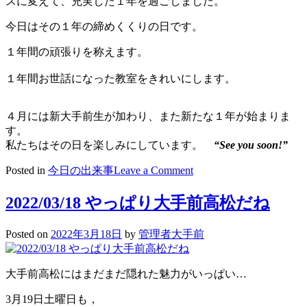
スに変えて、充実した１年を過ごしました。
4
月
今日はその１年の締めくくりの日です。
分
１年間の頑張りを称えます。
授
業
１年間お世話になった教室をきれいにします。
料
入
金
４月には新大手前生が加わり、また新たな１年が始まりま
入
す。
り
私たちはその日を楽しみにしています。
“See you soon!”
口
on
Posted in
今日の出来事
Leave a Comment
2022/03/23
１
2022/03/18 やっぱり大手前高松だね
年
の
Posted on
2022年3月18日
by
管理者大手前
区
切
り
大手前高松にはまだまだ隠れた魅力がいっぱい…
3月19日土曜日も，