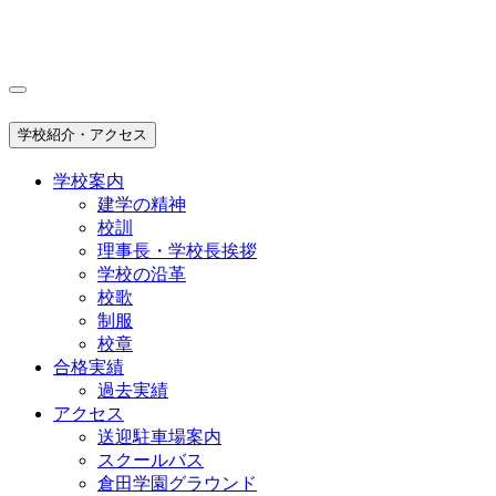
学校紹介・アクセス
学校案内
建学の精神
校訓
理事長・学校長挨拶
学校の沿革
校歌
制服
校章
合格実績
過去実績
アクセス
送迎駐車場案内
スクールバス
倉田学園グラウンド