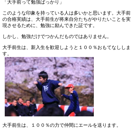
「大手前って勉強ばっかり」
け
大
このような印象を持っている人は多いかと思います。大手前
手
の合格実績は、大手前生が将来自分たちがやりたいことを実
前
現させるために、勉強に励んできた証です。
高
松
しかし、勉強だけでつかんだものではありません。
入
大手前生は、新入生を歓迎しようと１００％おもてなししま
学
す。
金
ロ
グ
イ
ン
大手前生は、１００％の力で仲間にエールを送ります。