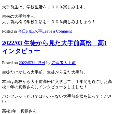
大手前生は、学校生活を１００％楽しみます。
未来の大手前生へ
大手前高松で学校生活を１００％楽しみましょう！
on
Posted in
今日の出来事
Leave a Comment
2022/03/16
勉
2022/03 生徒から見た大手前高松 高1
強
インタビュー
だ
け
で
Posted on
2022年3月15日
by
管理者大手前
す
か？
生徒だけが知る大手前。生徒から見た大手前。
本日は高校から大手前高松に入学して、１年間を過ごした高
校１年の真鍋さんにインタビューをしました！
パンフレットだけではわからない大手前高松を知ってくださ
い！
高校1年 真鍋さん