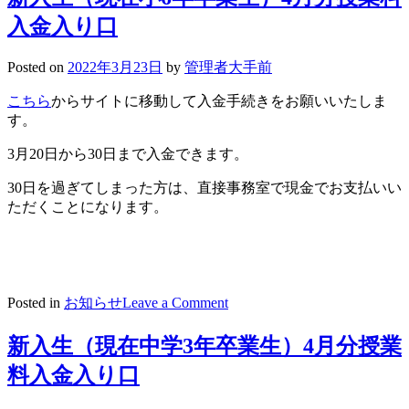
う
入金入り口
一
つ
の
Posted on
2022年3月23日
by
管理者大手前
区
切
こちら
からサイトに移動して入金手続きをお願いいたしま
り
す。
3月20日から30日まで入金できます。
30日を過ぎてしまった方は、直接事務室で現金でお支払いい
ただくことになります。
on
Posted in
お知らせ
Leave a Comment
新
入
新入生（現在中学3年卒業生）4月分授業
生
料入金入り口
（現
在