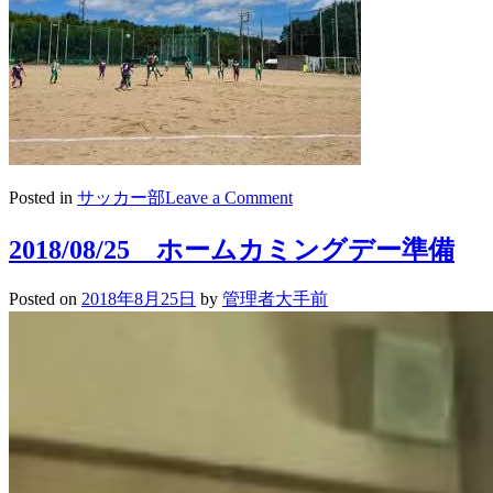
on
Posted in
サッカー部
Leave a Comment
活
動
2018/08/25 ホームカミングデー準備
に
つ
Posted on
2018年8月25日
by
管理者大手前
い
て
(2018.8.25)