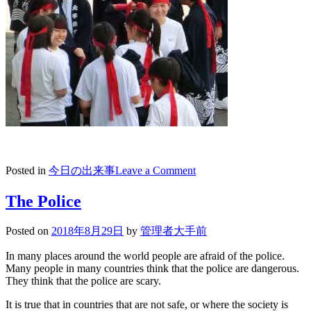
on
Posted in
今日の出来事
Leave a Comment
2018/08/30
西
The Police
日
本
Posted on
2018年8月29日
by
管理者大手前
豪
雨
In many places around the world people are afraid of the police.
生
Many people in many countries think that the police are dangerous.
They think that the police are scary.
徒
会
It is true that in countries that are not safe, or where the society is