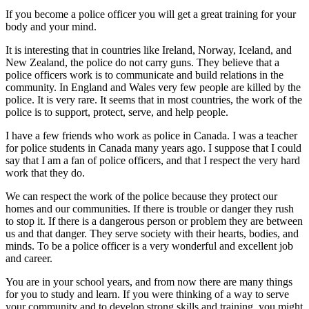
If you become a police officer you will get a great training for your
body and your mind.
It is interesting that in countries like Ireland, Norway, Iceland, and
New Zealand, the police do not carry guns. They believe that a
police officers work is to communicate and build relations in the
community. In England and Wales very few people are killed by the
police. It is very rare. It seems that in most countries, the work of the
police is to support, protect, serve, and help people.
I have a few friends who work as police in Canada. I was a teacher
for police students in Canada many years ago. I suppose that I could
say that I am a fan of police officers, and that I respect the very hard
work that they do.
We can respect the work of the police because they protect our
homes and our communities. If there is trouble or danger they rush
to stop it. If there is a dangerous person or problem they are between
us and that danger. They serve society with their hearts, bodies, and
minds. To be a police officer is a very wonderful and excellent job
and career.
You are in your school years, and from now there are many things
for you to study and learn. If you were thinking of a way to serve
your community and to develop strong skills and training, you might