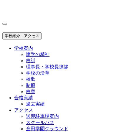
学校紹介・アクセス
学校案内
建学の精神
校訓
理事長・学校長挨拶
学校の沿革
校歌
制服
校章
合格実績
過去実績
アクセス
送迎駐車場案内
スクールバス
倉田学園グラウンド