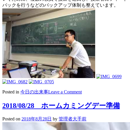
バックを行うなどのバックアップ体制も整えています。
on
Posted in
今日の出来事
Leave a Comment
2018/08/29
朝
2018/08/28 ホームカミングデー準備
礼・
Morning
Posted on
2018年8月28日
by
管理者大手前
Speech