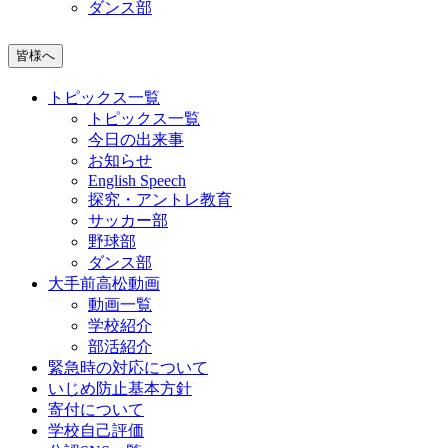
ダンス部
皆様へ
トピックス一覧
トピックス一覧
今日の出来事
お知らせ
English Speech
探究・アントレ教育
サッカー部
野球部
ダンス部
大手前高松動画
動画一覧
学校紹介
部活紹介
緊急時の対応について
いじめ防止基本方針
寄付について
学校自己評価