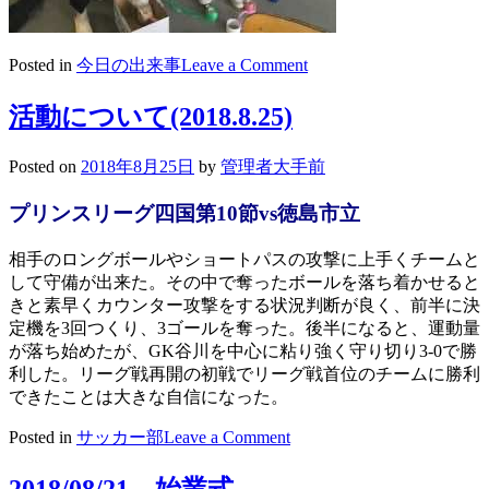
on
Posted in
今日の出来事
Leave a Comment
2018/08/25
ホ
活動について(2018.8.25)
ー
ム
Posted on
2018年8月25日
by
管理者大手前
カ
ミ
プリンスリーグ四国第10節vs徳島市立
ン
グ
相手のロングボールやショートパスの攻撃に上手くチームと
デ
して守備が出来た。その中で奪ったボールを落ち着かせると
ー
きと素早くカウンター攻撃をする状況判断が良く、前半に決
準
定機を3回つくり、3ゴールを奪った。後半になると、運動量
備
が落ち始めたが、GK谷川を中心に粘り強く守り切り3-0で勝
利した。リーグ戦再開の初戦でリーグ戦首位のチームに勝利
できたことは大きな自信になった。
on
Posted in
サッカー部
Leave a Comment
活
動
2018/08/21 始業式