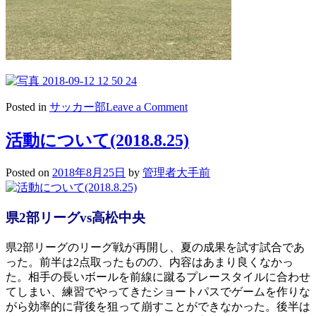
on
Posted in
サッカー部
Leave a Comment
活
動
活動について(2018.8.25)
に
つ
Posted on
2018年8月25日
by
管理者大手前
い
て
(2018.8.26)
県2部リーグvs高松中央
県2部リーグのリーグ戦が再開し、夏の成果を試す試合であ
った。前半は2点取ったものの、内容はあまり良くなかっ
た。相手の長いボールを前線に蹴るプレースタイルに合わせ
てしまい、練習でやってきたショートパスでゲームを作りな
がら効率的に背後を狙って崩すことができなかった。後半は