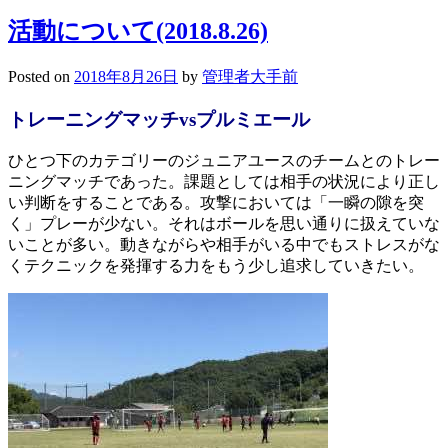
ホ
活動について(2018.8.26)
ー
ム
Posted on
2018年8月26日
by
管理者大手前
カ
ミ
トレーニングマッチvsプルミエール
ン
グ
ひとつ下のカテゴリーのジュニアユースのチームとのトレー
デ
ニングマッチであった。課題としては相手の状況により正し
ー
い判断をすることである。攻撃においては「一瞬の隙を突
準
く」プレーが少ない。それはボールを思い通りに扱えていな
備
いことが多い。動きながらや相手がいる中でもストレスがな
くテクニックを発揮する力をもう少し追求していきたい。