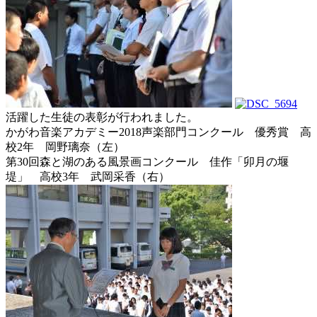
活躍した生徒の表彰が行われました。
かがわ音楽アカデミー2018声楽部門コンクール 優秀賞 高
校2年 岡野璃奈（左）
第30回森と湖のある風景画コンクール 佳作「卯月の堰
堤」 高校3年 武岡采香（右）