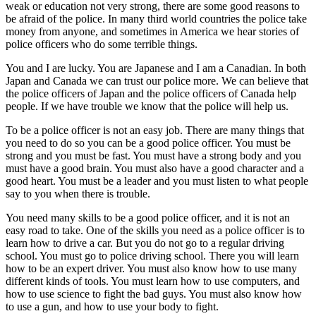
募
weak or education not very strong, there are some good reasons to
金
be afraid of the police. In many third world countries the police take
な
money from anyone, and sometimes in America we hear stories of
police officers who do some terrible things.
ら
び
You and I are lucky. You are Japanese and I am a Canadian. In both
に
Japan and Canada we can trust our police more. We can believe that
ソ
the police officers of Japan and the police officers of Canada help
ー
people. If we have trouble we know that the police will help us.
ラ
To be a police officer is not an easy job. There are many things that
ン
you need to do so you can be a good police officer. You must be
練
strong and you must be fast. You must have a strong body and you
習
must have a good brain. You must also have a good character and a
good heart. You must be a leader and you must listen to what people
say to you when there is trouble.
You need many skills to be a good police officer, and it is not an
easy road to take. One of the skills you need as a police officer is to
learn how to drive a car. But you do not go to a regular driving
school. You must go to police driving school. There you will learn
how to be an expert driver. You must also know how to use many
different kinds of tools. You must learn how to use computers, and
how to use science to fight the bad guys. You must also know how
to use a gun, and how to use your body to fight.