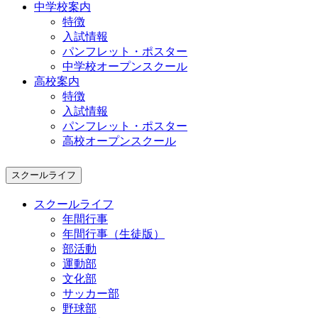
中学校案内
特徴
入試情報
パンフレット・ポスター
中学校オープンスクール
高校案内
特徴
入試情報
パンフレット・ポスター
高校オープンスクール
スクールライフ
スクールライフ
年間行事
年間行事（生徒版）
部活動
運動部
文化部
サッカー部
野球部