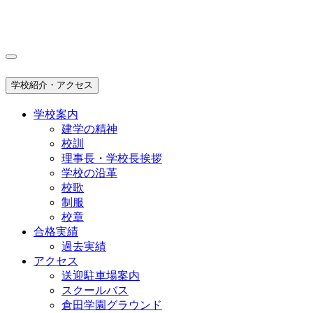
学校紹介・アクセス
学校案内
建学の精神
校訓
理事長・学校長挨拶
学校の沿革
校歌
制服
校章
合格実績
過去実績
アクセス
送迎駐車場案内
スクールバス
倉田学園グラウンド