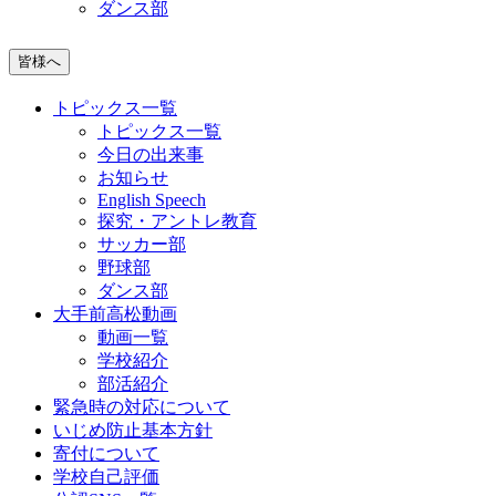
ダンス部
皆様へ
トピックス一覧
トピックス一覧
今日の出来事
お知らせ
English Speech
探究・アントレ教育
サッカー部
野球部
ダンス部
大手前高松動画
動画一覧
学校紹介
部活紹介
緊急時の対応について
いじめ防止基本方針
寄付について
学校自己評価