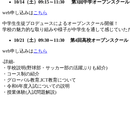
ア
10/14（土）09:15～11:30 第3回中学オープンスクール
web申し込みは
こちら
中学生生徒プロデュースによるオープンスクール開催！
学校の魅力的な取り組みや様子が中学生を通して感じていた
10/21（土）09:30～11:30 第4回高校オープンスクール
web申し込みは
こちら
-詳細-
・学校説明(野球部・サッカー部の活躍ぶりも紹介)
・コース制の紹介
・グローバル教育,
ICT教育について
・令和6年度入試についての説明
・授業体験(入試問題解説)