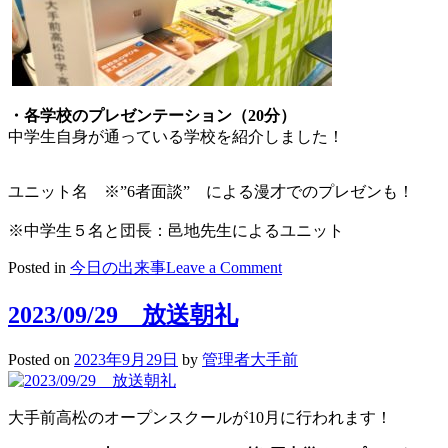
・各学校のプレゼンテーション（20分）
中学生自身が通っている学校を紹介しました！
ユニット名 ※”6者面談” による漫才でのプレゼンも！
※中学生５名と団長：邑地先生によるユニット
on
Posted in
今日の出来事
Leave a Comment
2023/09/30
か
2023/09/29 放送朝礼
が
わ
Posted on
2023年9月29日
by
管理者大手前
私
学
フ
大手前高松のオープンスクールが10月に行われます！
ェ