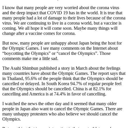
者
I know that many people are very worried about the corona virus
立
and the deep impact that COVID 19 has in the world. It is true that
会
many people had a lot of damage to their lives because of the corona
virus. We are continuing to live in a corona world, but a vaccine is
演
coming. We all hope it will come soon. Maybe many things will
説
change after a vaccine comes for corona.
But now, many people are unhappy about Japan being the host for
the Olympic Games. I see many comments on the Internet about
“boycotting the Olympics” or “cancel the Olympics”. Those
comments make me a little sad.
The Asahi Shimbun published a story in March about the feelings
many countries have about the Olympic Games. The report says that
in Thailand, 95.6% of the people think that the Olympics should be
cancelled or delayed. In South Korea 94.7% of regular people feel
that the Olympics should be cancelled. China is at 82.1% for
cancelling and America is at 74.4% in favor of cancelling.
I watched the news the other day and it seemed that many older
people in Japan also want to cancel the Olympic Games. There are
many unhappy protesters who also believe we should cancel the
Olympics.