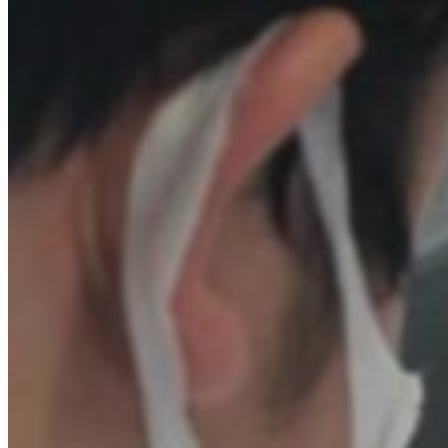
業
に
励
む