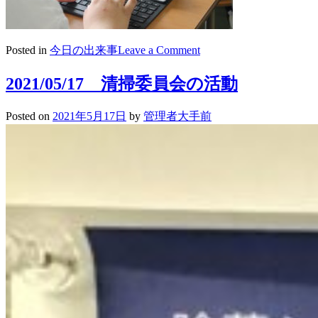
on
Posted in
今日の出来事
Leave a Comment
2021/05/18
高
2021/05/17 清掃委員会の活動
校
1
Posted on
2021年5月17日
by
管理者大手前
年
生
タ
ブ
レ
ッ
ト
授
業