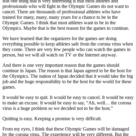
But one thing that is very interesting is that most athletes and
professionals who will fight in the Olympic Games do not want to
cancel. There are thousands of professional athletes who have
trained for many, many, many years for a chance to be in the
Olympic Games. I think that most athletes want to be in the
Olympics. Maybe that is the best reason for the games to continue.
We have learned that the organizers for the games are doing
everything possible to keep athletes safe from the corona virus when
they come. There are very few people who can watch the games in
person, but we will all watch on TV or the Internet anyway.
And there is one very important reason that the games should
continue in Japan. The reason is that Japan agreed to be the host for
the Olympics. The nation of Japan decided that it would take the big
job and the huge responsibility to be the host for the world for these
games.
It would be easy to quit. It would be easy to cancel. It would be easy
to make an excuse. It would be easy to say, “Ah, well… the corona
virus is a huge problem so we decided not to be the host.”
Quitting is easy. Keeping a promise is very difficult.
From my eyes, I think that these Olympic Games will be damaged
by the corona virus. The experience will be very different. But the