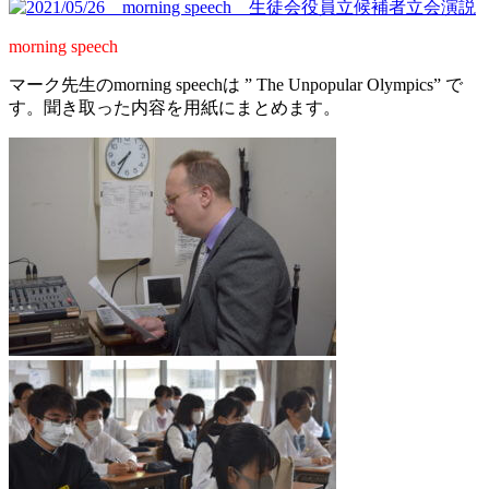
模
試
morning speech
が
行
マーク先生のmorning speechは ” The Unpopular Olympics” で
わ
す。聞き取った内容を用紙にまとめます。
れ
ま
し
た