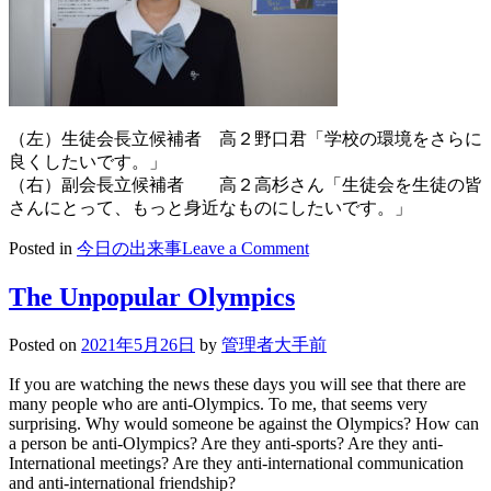
（左）生徒会長立候補者 高２野口君「学校の環境をさらに
良くしたいです。」
（右）副会長立候補者 高２高杉さん「生徒会を生徒の皆
さんにとって、もっと身近なものにしたいです。」
on
Posted in
今日の出来事
Leave a Comment
2021/05/26
morning
The Unpopular Olympics
speech
生
Posted on
2021年5月26日
by
管理者大手前
徒
会
If you are watching the news these days you will see that there are
役
many people who are anti-Olympics. To me, that seems very
員
surprising. Why would someone be against the Olympics? How can
立
a person be anti-Olympics? Are they anti-sports? Are they anti-
International meetings? Are they anti-international communication
候
and anti-international friendship?
補