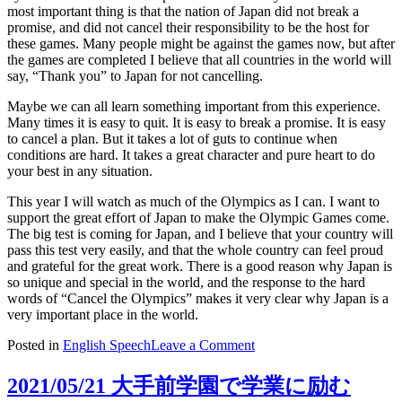
most important thing is that the nation of Japan did not break a
promise, and did not cancel their responsibility to be the host for
these games. Many people might be against the games now, but after
the games are completed I believe that all countries in the world will
say, “Thank you” to Japan for not cancelling.
Maybe we can all learn something important from this experience.
Many times it is easy to quit. It is easy to break a promise. It is easy
to cancel a plan. But it takes a lot of guts to continue when
conditions are hard. It takes a great character and pure heart to do
your best in any situation.
This year I will watch as much of the Olympics as I can. I want to
support the great effort of Japan to make the Olympic Games come.
The big test is coming for Japan, and I believe that your country will
pass this test very easily, and that the whole country can feel proud
and grateful for the great work. There is a good reason why Japan is
so unique and special in the world, and the response to the hard
words of “Cancel the Olympics” makes it very clear why Japan is a
very important place in the world.
on
Posted in
English Speech
Leave a Comment
The
Unpopular
2021/05/21 大手前学園で学業に励む
Olympics