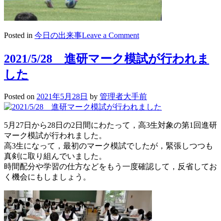
on
Posted in
今日の出来事
Leave a Comment
2021/05/31
香
2021/5/28 進研マーク模試が行われま
川
した
県
高
校
Posted on
2021年5月28日
by
管理者大手前
総
体
サ
5月27日から28日の2日間にわたって，高3生対象の第1回進研
ッ
マーク模試が行われました。
カ
高3生になって，最初のマーク模試でしたが，緊張しつつも
ー
真剣に取り組んでいました。
部
時間配分や学習の仕方などをもう一度確認して，反省してお
結
く機会にもしましょう。
果