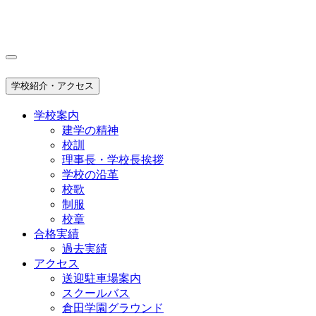
学校紹介・アクセス
学校案内
建学の精神
校訓
理事長・学校長挨拶
学校の沿革
校歌
制服
校章
合格実績
過去実績
アクセス
送迎駐車場案内
スクールバス
倉田学園グラウンド