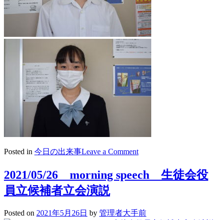
on
Posted in
今日の出来事
Leave a Comment
2021/5/28
進
2021/05/26 morning speech 生徒会役
研
員立候補者立会演説
マ
ー
ク
Posted on
2021年5月26日
by
管理者大手前