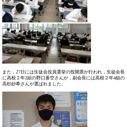
また，27日には生徒会役員選挙の投開票が行われ，生徒会長
に高校２年2組の野口蒼空さんが，
副会長には高校２年4組の
高杉紗希さんが選ばれました。