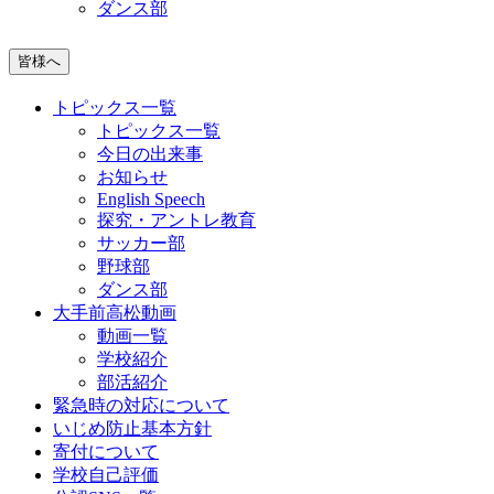
ダンス部
皆様へ
トピックス一覧
トピックス一覧
今日の出来事
お知らせ
English Speech
探究・アントレ教育
サッカー部
野球部
ダンス部
大手前高松動画
動画一覧
学校紹介
部活紹介
緊急時の対応について
いじめ防止基本方針
寄付について
学校自己評価