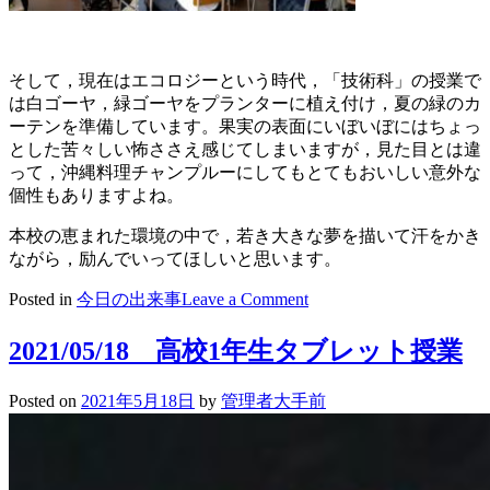
そして，現在はエコロジーという時代，「技術科」の授業で
は白ゴーヤ，緑ゴーヤをプランターに植え付け，夏の緑のカ
ーテンを準備しています。果実の表面にいぼいぼにはちょっ
とした苦々しい怖ささえ感じてしまいますが，見た目とは違
って，沖縄料理チャンプルーにしてもとてもおいしい意外な
個性もありますよね。
本校の恵まれた環境の中で，
若き大きな夢を描いて汗をかき
ながら，励んでいってほしいと思います。
on
Posted in
今日の出来事
Leave a Comment
2021/05/21
大
2021/05/18 高校1年生タブレット授業
手
前
Posted on
2021年5月18日
by
管理者大手前
学
園
で
学