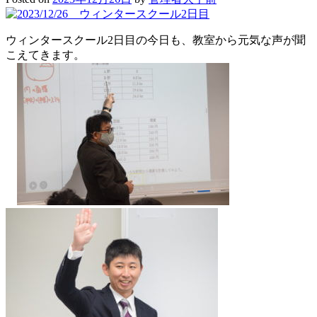
タ
ー
ス
ウィンタースクール2日目の今日も、教室から元気な声が聞
ク
こえてきます。
ー
ル
最
終
日
ま
た,
春,
こ
こ
で！