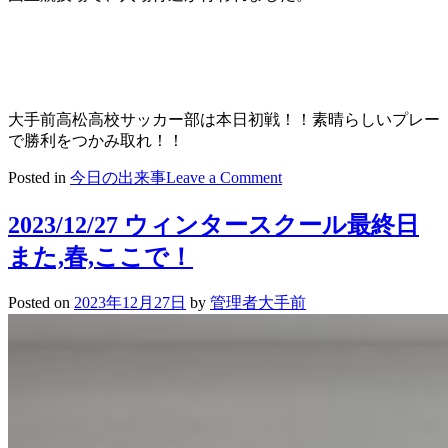
大手前高松高校サッカー部は本日初戦！！素晴らしいプレー
で勝利をつかみ取れ！！
on
Posted in
今日の出来事
Leave a Comment
2023/12/29
全
2023/12/27 ウィンタースクール最終日
国
また,春,ここで！
高
校
サ
Posted on
2023年12月27日
by
管理者大手前
ッ
カ
ー
選
手
権
開