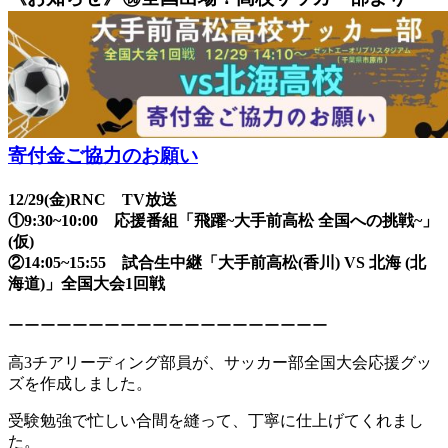
ン
サ
ー
ト
寄付金ご協力のお願い
12/29(金)RNC TV放送
①9:30~10:00 応援番組「飛躍~大手前高松 全国への挑戦~」
(仮)
②14:05~15:55 試合生中継「大手前高松(香川) VS 北海 (北
海道)」全国大会1回戦
ーーーーーーーーーーーーーーーーーーーー
高3チアリーディング部員が、サッカー部全国大会応援グッ
ズを作成しました。
受験勉強で忙しい合間を縫って、丁寧に仕上げてくれまし
た。