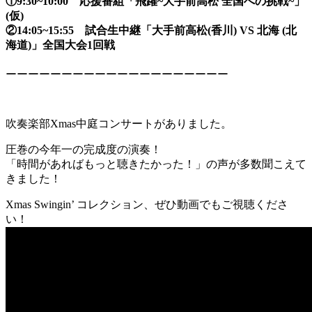
①9:30~10:00 応援番組「飛躍~大手前高松 全国への挑戦~」
(仮)
②14:05~15:55 試合生中継「大手前高松(香川) VS 北海 (北
海道)」全国大会1回戦
ーーーーーーーーーーーーーーーーーーーー
吹奏楽部Xmas中庭コンサートがありました。
圧巻の今年一の完成度の演奏！
「時間があればもっと聴きたかった！」の声が多数聞こえて
きました！
Xmas Swingin’ コレクション、ぜひ動画でもご視聴くださ
い！