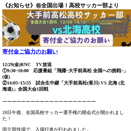
ー
《お知らせ》㊗全国出場！高校サッカー部より
選
手
権
1
回
戦
夢
寄付金ご協力のお願い
を
あ
り
12/29(金)RNC TV放送
が
①9:30~10:00 応援番組「飛躍~大手前高松 全国への挑戦~」
と
(仮)
う！
②14:05~15:55 試合生中継「大手前高松(香川) VS 北海 (北
海道)」全国大会1回戦
ーーーーーーーーーーーーーーーーーーーー
28日午後、全国高校サッカー選手権の開会式が開かれまし
た！
国立競技場で、入場行進が行われました。