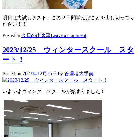
明日は力試しテスト。この２日間学んだことを出し切ってく
ださい！！
on
Posted in
今日の出来事
Leave a Comment
2023/12/26
ウ
2023/12/25 ウィンタースクール スタ
ィ
ート！
ン
タ
ー
Posted on
2023年12月25日
by
管理者大手前
ス
ク
ー
いよいよウィンタースクールが始まりました！
ル
2
日
目