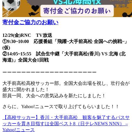
グ
ッ
ズ
寄付金ご協力のお願い
作
成
12/29(金)RNC TV放送
①9:30~10:00 応援番組「飛躍~大手前高松 全国への挑戦~」
(仮)
②14:05~15:55 試合生中継「大手前高松(香川) VS 北海 (北
海道)」全国大会1回戦
ーーーーーーーーーーーーーーーーーーーー
大手前高松高校サッカー部。全国大会出場を祝し、壮行会が
盛大に開かれました！
部員一同、大会への意気込みを新たにしました！
さらに、Yahoo!ニュースで取り上げてもらいました！！
【高校サッカー】香川・大手前高松 観客を魅了するパスサ
ッカーを貫き目指すは全国ベスト8（日テレNEWS NNN） –
Yahoo!ニュース