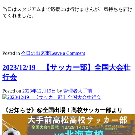
当日はスタジアムまで応援には行けませんが、気持ちを届け
てくれました。
on
Posted in
今日の出来事
Leave a Comment
2023/12/20
【高
2023/12/19 【サッカー部】全国大会壮
3
チ
行会
ア
部】
Posted on
2023年12月19日
by
管理者大手前
サ
ッ
カ
《お知らせ》㊗全国出場！高校サッカー部より
ー
部
応
援