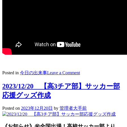
on
Posted in
今日の出来事
Leave a Comment
2023/12/22
吹
2023/12/20 【高3チア部】サッカー部
奏
応援グッズ作成
楽
部
Xmas
Posted on
2023年12月20日
by
管理者大手前
中
庭
コ
《お知らせ》㊗全国出場！高校サッカー部より