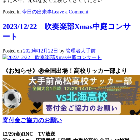
また来年、元気な姿で登校してきてください！
on
Posted in
今日の出来事
Leave a Comment
2023/12/22
2
2023/12/22 吹奏楽部Xmas中庭コンサ
学
期
ート
終
業
Posted on
2023年12月22日
by
管理者大手前
式
《お知らせ》㊗全国出場！高校サッカー部より
寄付金ご協力のお願い
12/29(金)RNC TV放送