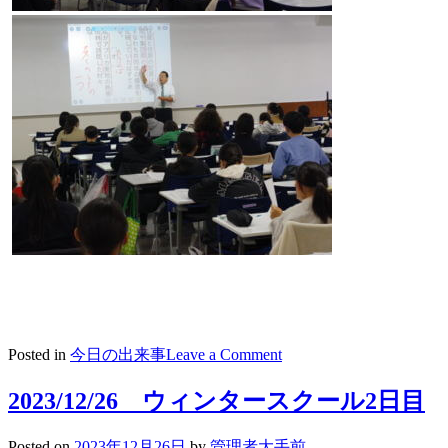
on
Posted in
今日の出来事
Leave a Comment
2023/12/27
ウ
2023/12/26 ウィンタースクール2日目
ィ
ン
Posted on
2023年12月26日
by
管理者大手前