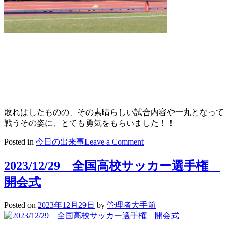
敗れはしたものの、その素晴らしい試合内容や一丸となって
戦うその姿に、とても勇気をもらいました！！
on
Posted in
今日の出来事
Leave a Comment
2023/12/29
全
2023/12/29 全国高校サッカー選手権
国
開会式
高
校
サ
Posted on
2023年12月29日
by
管理者大手前
ッ
カ