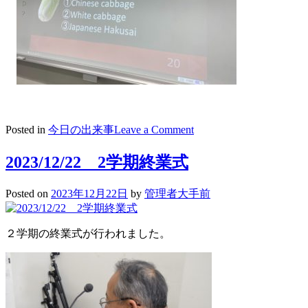
on
Posted in
今日の出来事
Leave a Comment
2023/12/25
ウ
2023/12/22 2学期終業式
ィ
ン
Posted on
2023年12月22日
by
管理者大手前
タ
ー
ス
２学期の終業式が行われました。
ク
ー
ル
ス
タ