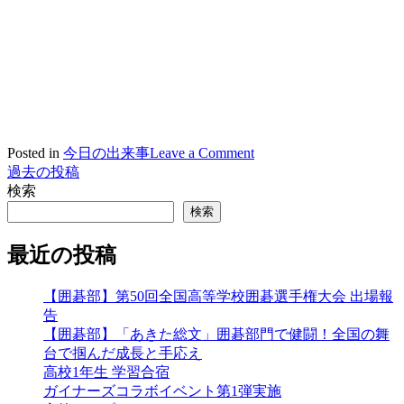
on
Posted in
今日の出来事
Leave a Comment
2023/12/19
過去の投稿
投
【サ
検索
稿
ッ
検索
カ
ナ
ー
最近の投稿
ビ
部】
全
ゲ
【囲碁部】第50回全国高等学校囲碁選手権大会 出場報
国
告
ー
大
【囲碁部】「あきた総文」囲碁部門で健闘！全国の舞
会
シ
台で掴んだ成長と手応え
壮
高校1年生 学習合宿
行
ョ
ガイナーズコラボイベント第1弾実施
会