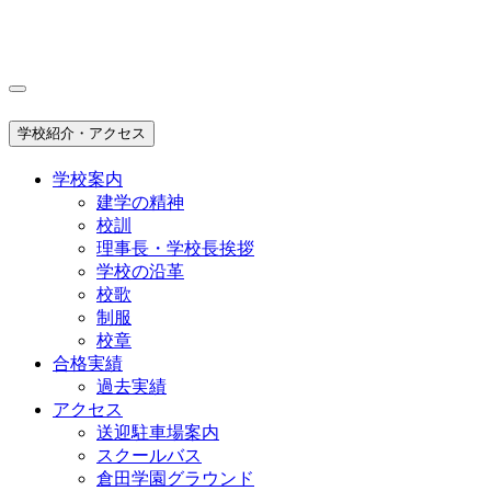
学校紹介・アクセス
学校案内
建学の精神
校訓
理事長・学校長挨拶
学校の沿革
校歌
制服
校章
合格実績
過去実績
アクセス
送迎駐車場案内
スクールバス
倉田学園グラウンド