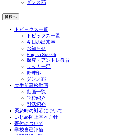
ダンス部
皆様へ
トピックス一覧
トピックス一覧
今日の出来事
お知らせ
English Speech
探究・アントレ教育
サッカー部
野球部
ダンス部
大手前高松動画
動画一覧
学校紹介
部活紹介
緊急時の対応について
いじめ防止基本方針
寄付について
学校自己評価