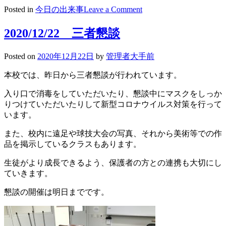
on
Posted in
今日の出来事
Leave a Comment
2020/12/25
ウ
2020/12/22 三者懇談
イ
ン
Posted on
2020年12月22日
by
管理者大手前
タ
ー
本校では、昨日から三者懇談が行われています。
ス
ク
入り口で消毒をしていただいたり、懇談中にマスクをしっか
ー
りつけていただいたりして新型コロナウイルス対策を行って
ル
います。
また、校内に遠足や球技大会の写真、それから美術等での作
品を掲示しているクラスもあります。
生徒がより成長できるよう、保護者の方との連携も大切にし
ていきます。
懇談の開催は明日までです。