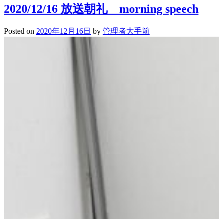
吹
2020/12/16 放送朝礼 morning speech
奏
楽
Posted on
2020年12月16日
by
管理者大手前
部
中
庭
コ
ン
サ
ー
ト