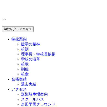
学校紹介・アクセス
学校案内
建学の精神
校訓
理事長・学校長挨拶
学校の沿革
校歌
制服
校章
合格実績
過去実績
アクセス
送迎駐車場案内
スクールバス
倉田学園グラウンド