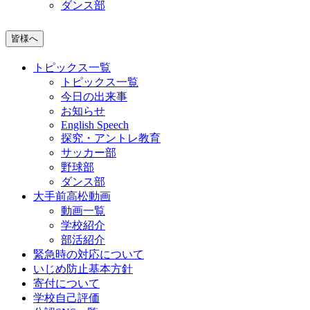
ダンス部
皆様へ
トピックス一覧
トピックス一覧
今日の出来事
お知らせ
English Speech
探究・アントレ教育
サッカー部
野球部
ダンス部
大手前高松動画
動画一覧
学校紹介
部活紹介
緊急時の対応について
いじめ防止基本方針
寄付について
学校自己評価