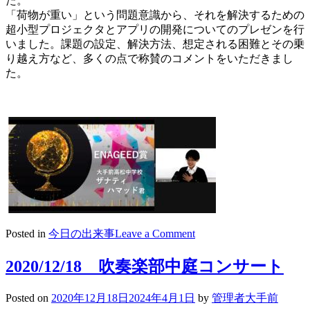
た。
「荷物が重い」という問題意識から、それを解決するための
超小型プロジェクタとアプリの開発についてのプレゼンを行
いました。課題の設定、解決方法、想定される困難とその乗
り越え方など、多くの点で称賛のコメントをいただきまし
た。
on
Posted in
今日の出来事
Leave a Comment
2020/12/19
ENAGEED
2020/12/18 吹奏楽部中庭コンサート
SUMMIT
Posted on
2020年12月18日
2024年4月1日
by
管理者大手前