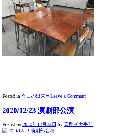
on
Posted in
今日の出来事
Leave a Comment
2020/12/22
三
2020/12/23 演劇部公演
者
懇
Posted on
2020年12月22日
by
管理者大手前
談