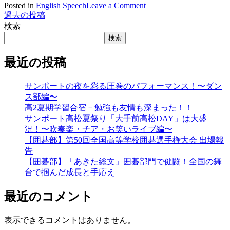
on
Posted in
English Speech
Leave a Comment
2020:
過去の投稿
投
A
検索
稿
year
検索
we
ナ
will
最近の投稿
never
ビ
forget
ゲ
サンポートの夜を彩る圧巻のパフォーマンス！〜ダン
ス部編〜
ー
高2夏期学習合宿－勉強も友情も深まった！！
シ
サンポート高松夏祭り「大手前高松DAY」は大盛
況！〜吹奏楽・チア・お笑いライブ編〜
ョ
【囲碁部】第50回全国高等学校囲碁選手権大会 出場報
ン
告
【囲碁部】「あきた総文」囲碁部門で健闘！全国の舞
台で掴んだ成長と手応え
最近のコメント
表示できるコメントはありません。