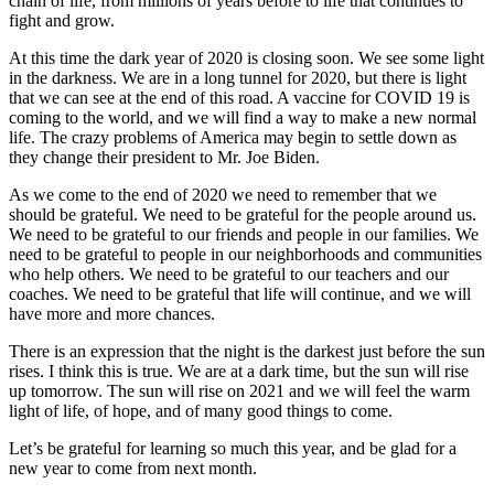
chain of life, from millions of years before to life that continues to
fight and grow.
At this time the dark year of 2020 is closing soon. We see some light
in the darkness. We are in a long tunnel for 2020, but there is light
that we can see at the end of this road. A vaccine for COVID 19 is
coming to the world, and we will find a way to make a new normal
life. The crazy problems of America may begin to settle down as
they change their president to Mr. Joe Biden.
As we come to the end of 2020 we need to remember that we
should be grateful. We need to be grateful for the people around us.
We need to be grateful to our friends and people in our families. We
need to be grateful to people in our neighborhoods and communities
who help others. We need to be grateful to our teachers and our
coaches. We need to be grateful that life will continue, and we will
have more and more chances.
There is an expression that the night is the darkest just before the sun
rises. I think this is true. We are at a dark time, but the sun will rise
up tomorrow. The sun will rise on 2021 and we will feel the warm
light of life, of hope, and of many good things to come.
Let’s be grateful for learning so much this year, and be glad for a
new year to come from next month.