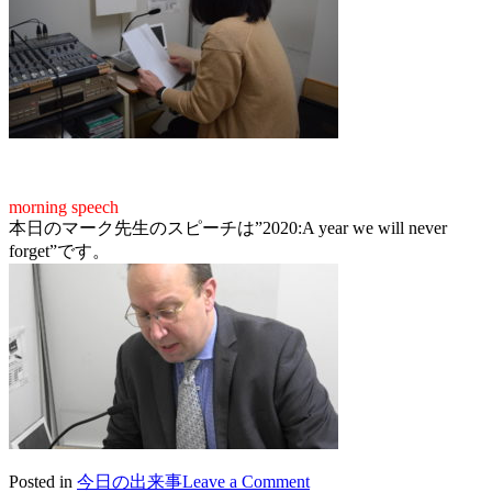
morning speech
本日のマーク先生のスピーチは”2020:A year we will never
forget”です。
on
Posted in
今日の出来事
Leave a Comment