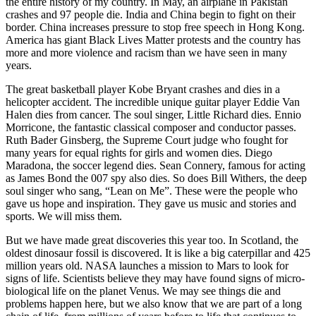
the entire history of my country. In May, an airplane in Pakistan
crashes and 97 people die. India and China begin to fight on their
border. China increases pressure to stop free speech in Hong Kong.
America has giant Black Lives Matter protests and the country has
more and more violence and racism than we have seen in many
years.
The great basketball player Kobe Bryant crashes and dies in a
helicopter accident. The incredible unique guitar player Eddie Van
Halen dies from cancer. The soul singer, Little Richard dies. Ennio
Morricone, the fantastic classical composer and conductor passes.
Ruth Bader Ginsberg, the Supreme Court judge who fought for
many years for equal rights for girls and women dies. Diego
Maradona, the soccer legend dies. Sean Connery, famous for acting
as James Bond the 007 spy also dies. So does Bill Withers, the deep
soul singer who sang, “Lean on Me”. These were the people who
gave us hope and inspiration. They gave us music and stories and
sports. We will miss them.
But we have made great discoveries this year too. In Scotland, the
oldest dinosaur fossil is discovered. It is like a big caterpillar and 425
million years old. NASA launches a mission to Mars to look for
signs of life. Scientists believe they may have found signs of micro-
biological life on the planet Venus. We may see things die and
problems happen here, but we also know that we are part of a long