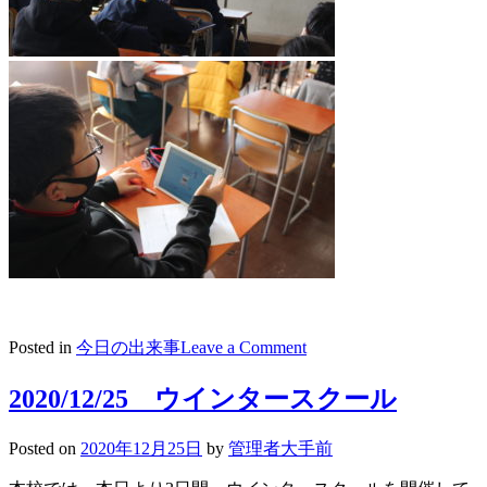
on
Posted in
今日の出来事
Leave a Comment
2020/12/26
ウ
2020/12/25 ウインタースクール
イ
ン
Posted on
2020年12月25日
by
管理者大手前
タ
ー