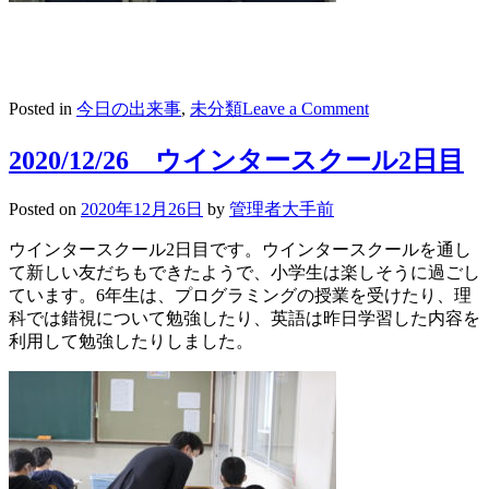
on
Posted in
今日の出来事
,
未分類
Leave a Comment
2020/12/27
ウ
2020/12/26 ウインタースクール2日目
イ
ン
Posted on
2020年12月26日
by
管理者大手前
タ
ー
ウインタースクール2日目です。ウインタースクールを通し
ス
て新しい友だちもできたようで、小学生は楽しそうに過ごし
ク
ています。6年生は、プログラミングの授業を受けたり、理
ー
科では錯視について勉強したり、英語は昨日学習した内容を
ル
利用して勉強したりしました。
最
終
日