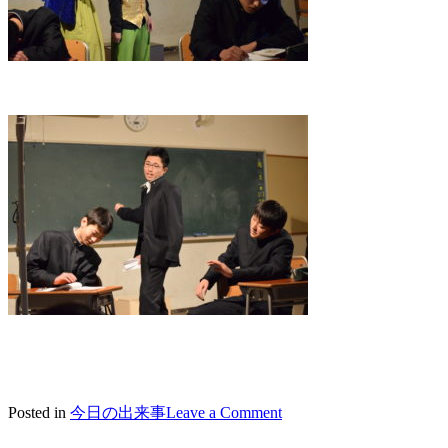
on
Posted in
今日の出来事
Leave a Comment
2020/12/23
演