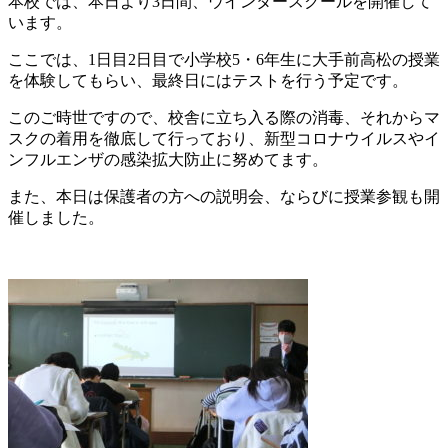
本校では、本日より3日間、ウインタースクールを開催して
ス
います。
ク
ー
ここでは、1日目2日目で小学校5・6年生に大手前高松の授業
ル
を体験してもらい、最終日にはテストを行う予定です。
2
日
このご時世ですので、校舎に立ち入る際の消毒、それからマ
目
スクの着用を徹底して行っており、新型コロナウイルスやイ
ンフルエンザの感染拡大防止に努めてます。
また、本日は保護者の方への説明会、ならびに授業参観も開
催しました。