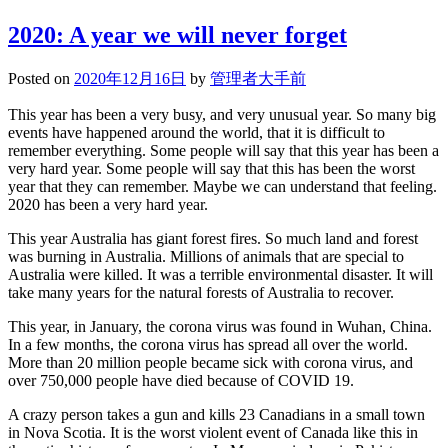
2020/12/16
放
2020: A year we will never forget
送
朝
Posted on
2020年12月16日
by
管理者大手前
礼
morning
This year has been a very busy, and very unusual year. So many big
speech
events have happened around the world, that it is difficult to
remember everything. Some people will say that this year has been a
very hard year. Some people will say that this has been the worst
year that they can remember. Maybe we can understand that feeling.
2020 has been a very hard year.
This year Australia has giant forest fires. So much land and forest
was burning in Australia. Millions of animals that are special to
Australia were killed. It was a terrible environmental disaster. It will
take many years for the natural forests of Australia to recover.
This year, in January, the corona virus was found in Wuhan, China.
In a few months, the corona virus has spread all over the world.
More than 20 million people became sick with corona virus, and
over 750,000 people have died because of COVID 19.
A crazy person takes a gun and kills 23 Canadians in a small town
in Nova Scotia. It is the worst violent event of Canada like this in