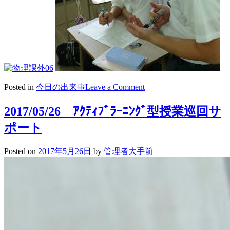
on
Posted in
今日の出来事
Leave a Comment
2017/05/27
高
2017/05/26 ｱｸﾃｨﾌﾞﾗｰﾆﾝｸﾞ型授業巡回サ
3
物
ポート
理
ハ
Posted on
2017年5月26日
by
管理者大手前
イ
レ
ベ
ル
課
外