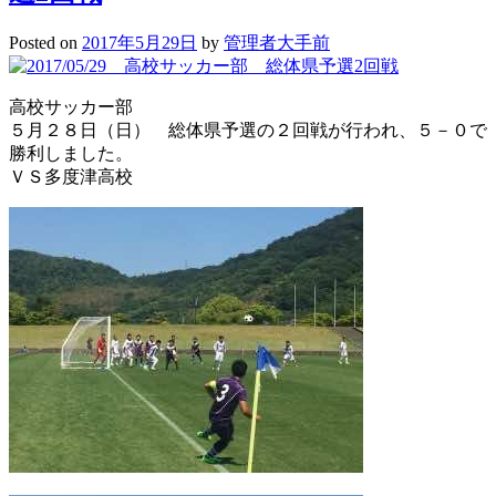
介
動
Posted on
2017年5月29日
by
管理者大手前
画
（Ｃ
高校サッカー部
Ｍ
５月２８日（日） 総体県予選の２回戦が行われ、５－０で
Ｓ
勝利しました。
「コ
ＶＳ多度津高校
コ
サ
カ」）