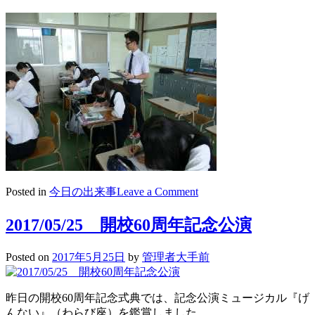
on
Posted in
今日の出来事
Leave a Comment
2017/05/26
ｱ
2017/05/25 開校60周年記念公演
ｸ
ﾃ
ｨ
Posted on
2017年5月25日
by
管理者大手前
ﾌﾞ
ﾗ
ｰ
昨日の開校60周年記念式典では、記念公演ミュージカル『げ
ﾆ
んない』（わらび座）を鑑賞しました。