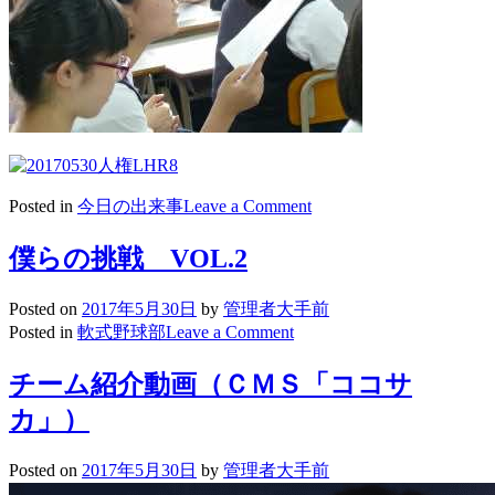
on
Posted in
今日の出来事
Leave a Comment
2017/05/30
人
僕らの挑戦 VOL.2
権
教
Posted on
2017年5月30日
by
管理者大手前
育
on
Posted in
軟式野球部
Leave a Comment
LHR
僕
ら
チーム紹介動画（ＣＭＳ「ココサ
の
カ」）
挑
戦
VOL.2
Posted on
2017年5月30日
by
管理者大手前