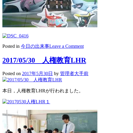
on
Posted in
今日の出来事
Leave a Comment
2017/05/31
中
2017/05/30 人権教育LHR
学
3
Posted on
2017年5月30日
by
管理者大手前
年
グ
ア
本日，人権教育LHRが行われました。
ム
修
学
旅
行