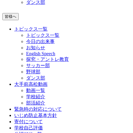
ダンス部
皆様へ
トピックス一覧
トピックス一覧
今日の出来事
お知らせ
English Speech
探究・アントレ教育
サッカー部
野球部
ダンス部
大手前高松動画
動画一覧
学校紹介
部活紹介
緊急時の対応について
いじめ防止基本方針
寄付について
学校自己評価