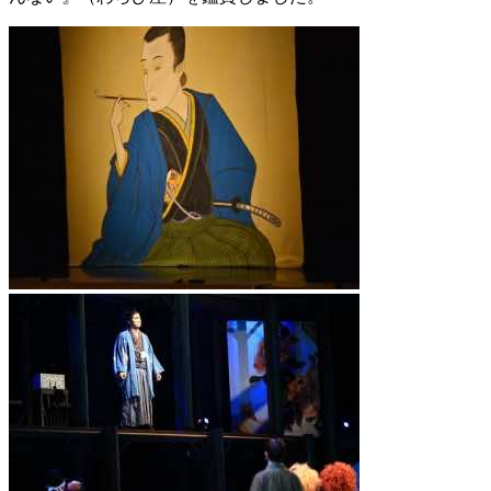
ﾝ
ｸﾞ
型
授
業
巡
回
サ
ポ
ー
ト