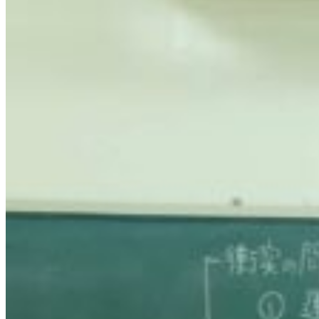
カ
ー
部
総
体
県
予
選
2
回
戦