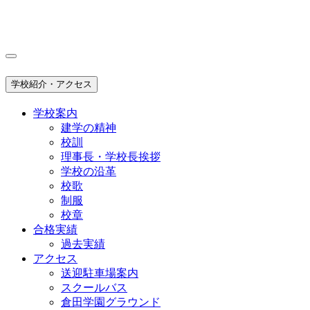
学校紹介・アクセス
学校案内
建学の精神
校訓
理事長・学校長挨拶
学校の沿革
校歌
制服
校章
合格実績
過去実績
アクセス
送迎駐車場案内
スクールバス
倉田学園グラウンド