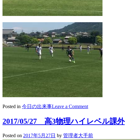
on
Posted in
今日の出来事
Leave a Comment
2017/05/29
高
2017/05/27 高3物理ハイレベル課外
校
サ
Posted on
2017年5月27日
by
管理者大手前
ッ