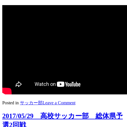
on
Posted in
サッカー部
Leave a Comment
チ
ー
2017/05/29 高校サッカー部 総体県予
ム
選2回戦
紹