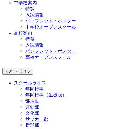
中学校案内
特徴
入試情報
パンフレット・ポスター
中学校オープンスクール
高校案内
特徴
入試情報
パンフレット・ポスター
高校オープンスクール
スクールライフ
スクールライフ
年間行事
年間行事（生徒版）
部活動
運動部
文化部
サッカー部
野球部