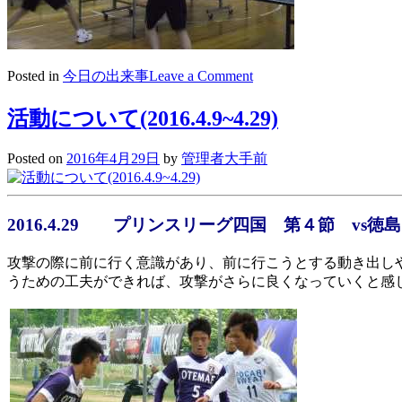
on
Posted in
今日の出来事
Leave a Comment
2016/04/30
卒
活動について(2016.4.9~4.29)
業
生
Posted on
2016年4月29日
by
管理者大手前
来
校・
部
活
2016.4.29 プリンスリーグ四国 第４節 vs
動
（卓
攻撃の際に前に行く意識があり、前に行こうとする動き出し
球
うための工夫ができれば、攻撃がさらに良くなっていくと感
部）