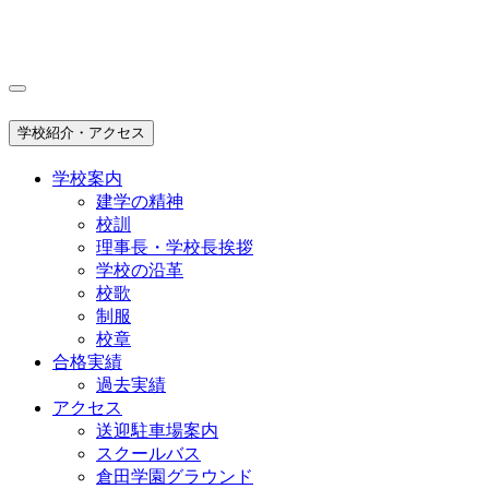
学校紹介・アクセス
学校案内
建学の精神
校訓
理事長・学校長挨拶
学校の沿革
校歌
制服
校章
合格実績
過去実績
アクセス
送迎駐車場案内
スクールバス
倉田学園グラウンド