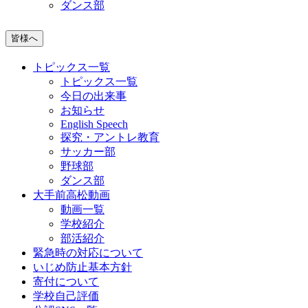
ダンス部
皆様へ
トピックス一覧
トピックス一覧
今日の出来事
お知らせ
English Speech
探究・アントレ教育
サッカー部
野球部
ダンス部
大手前高松動画
動画一覧
学校紹介
部活紹介
緊急時の対応について
いじめ防止基本方針
寄付について
学校自己評価