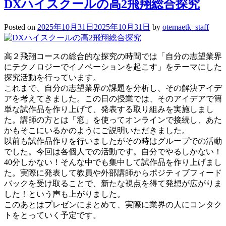
DXハイスクールの高2飛翔総合探究
Posted on
2025年10月31日
2025年10月31日
by
otemaetk_staff
高２飛翔コースの総合的な探究の時間では「自分の志望業界
にテクノロジーでイノベーションを起こす」をテーマにした
探究活動を行っています。
これまで、自分の志望業界の課題を分析し、その解決アイデ
アを考えてきました。この日の授業では、そのアイデアで簡
単な試作品を作り上げて、発表する取り組みを実施しまし
た。講師の方とは「窓」を使ってオンラインで接続し、あた
かもそこにいるかのようにご説明いただきました。
以前も試作品作りを行いましたがその時はグループでの活動
でした。今回は各個人での活動です。自分でやるしかない！
40分しかない！そんな中でも集中して試作品を作り上げまし
た。実際に発表して教員や外部講師からポジティブフィード
バックを受け取ることで、新たな視点を得て発想が広がりま
した！という声も上がりました。
このあとはプレゼンにまとめて、実際に業界の人にコンタク
トをとっていく予定です。