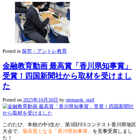
Posted in
探究・アントレ教育
金融教育動画 最高賞「香川県知事賞」
受賞！四国新聞社から取材を受けまし
た
Posted on
2025年10月30日
by
otemaetk_staff
このたび、本校の中3生が、第3回FESコンテスト香川県地区
大会で、
最高賞となる「香川県知事賞」
を見事受賞しまし
た！