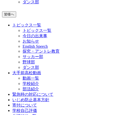
ダンス部
皆様へ
トピックス一覧
トピックス一覧
今日の出来事
お知らせ
English Speech
探究・アントレ教育
サッカー部
野球部
ダンス部
大手前高松動画
動画一覧
学校紹介
部活紹介
緊急時の対応について
いじめ防止基本方針
寄付について
学校自己評価