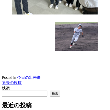
Posted in
今日の出来事
過去の投稿
投
検索
稿
検索
ナ
最近の投稿
ビ