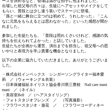
ーズを決めるなど、会場は温かな拍手に包まれました。
出場した祖父母の方々は、生徒にヘアセットやメイクをして
もらい、普段とは少し違う装いでステージに登場。
「孫と一緒に舞台に立つのは初めて。うれしかった」「こん
なに元気をもらえるとは思わなかった」といった感想が聞か
れました。
参加した生徒たちも、「普段は照れくさいけれど、感謝の気
持ちを伝えられてよかった」と話していました。
生徒たちが企画から運営、演出までを担当し、祖父母への思
いやりと表現力を学ぶ貴重な機会となりました。
以下の企業に協力していただきました。ありがとうございま
した。
・株式会社インペックス シンガーソングライター福本愛
莉 ／（ウォーキング＆衣装）
・日本保健福祉ネイリスト協会香川県三豊校 Nail care mani
mani ／（ネイル）
・美容室Bell ／（ヘアスタイリング）
・フォトスタジオフレンズ ／ （写真撮影）
・フラワースタジオ・遊花 ／ （フラワーコーディネー