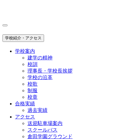
学校紹介・アクセス
学校案内
建学の精神
校訓
理事長・学校長挨拶
学校の沿革
校歌
制服
校章
合格実績
過去実績
アクセス
送迎駐車場案内
スクールバス
倉田学園グラウンド