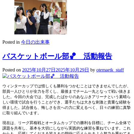
Posted in
今日の出来事
バスケットボール部🏀 活動報告
Posted on
2025年10月27日
2025年10月29日
by
otemaetk_staff
ウィンターカップでは惜しくも勝利をつかむことはできませんでしたが、
部員一人ひとりが全力を尽くし、最後までチーム一丸となって戦い抜きま
した。今回の大会では、完成したばかりのあなぶきアリーナという素晴ら
しい環境で試合を行うことができ、選手たちは大きな刺激と貴重な経験を
得ました。試合後も、悔しさを次への力に変えるべく、日々の練習に真摯
に取り組んでいます。
現在は、リーグ昇格戦とオータムカップでの勝利を目標に、チーム全体で
課題を共有し、基本を大切にしながら実践的な練習を重ねています。これ
からも、応援してくださる皆さまの期待に応えられるよう努力を重ねてま