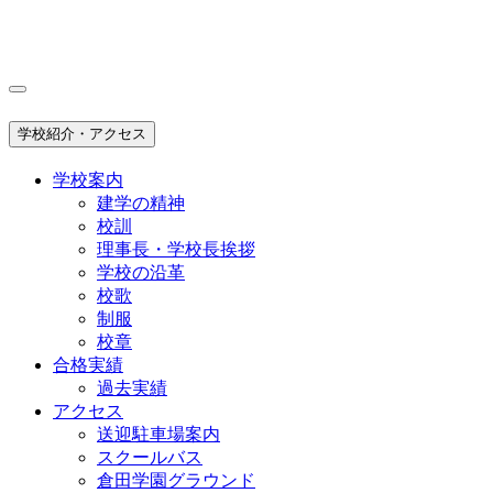
学校紹介・アクセス
学校案内
建学の精神
校訓
理事長・学校長挨拶
学校の沿革
校歌
制服
校章
合格実績
過去実績
アクセス
送迎駐車場案内
スクールバス
倉田学園グラウンド