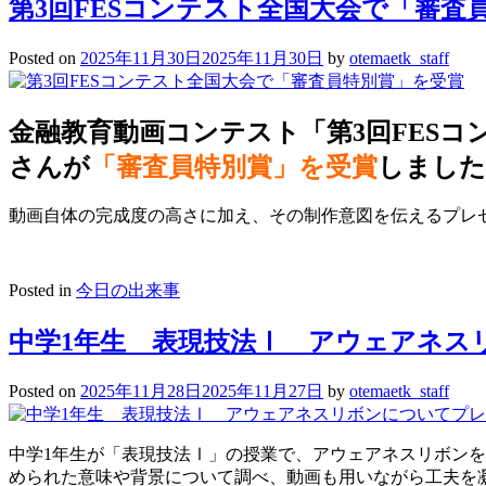
第3回FESコンテスト全国大会で「審査
Posted on
2025年11月30日
2025年11月30日
by
otemaetk_staff
金融教育動画コンテスト「第3回FES
さんが
「審査員特別賞」を受賞
しました
動画自体の完成度の高さに加え、その制作意図を伝えるプレ
Posted in
今日の出来事
中学1年生 表現技法Ⅰ アウェアネス
Posted on
2025年11月28日
2025年11月27日
by
otemaetk_staff
中学1年生が「表現技法Ⅰ」の授業で、アウェアネスリボン
められた意味や背景について調べ、動画も用いながら工夫を