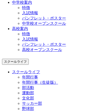
中学校案内
特徴
入試情報
パンフレット・ポスター
中学校オープンスクール
高校案内
特徴
入試情報
パンフレット・ポスター
高校オープンスクール
スクールライフ
スクールライフ
年間行事
年間行事（生徒版）
部活動
運動部
文化部
サッカー部
野球部