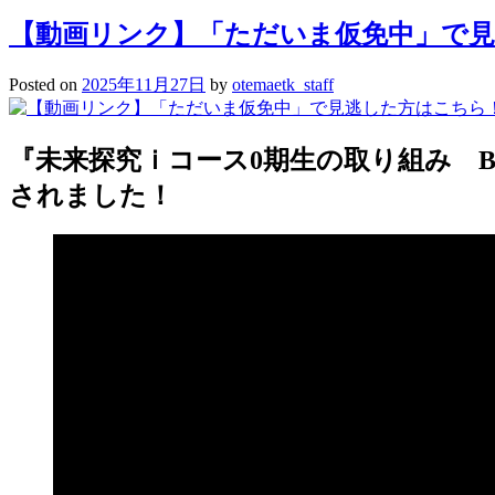
【動画リンク】「ただいま仮免中」で見逃し
Posted on
2025年11月27日
by
otemaetk_staff
『未来探究ｉコース0期生の取り組み BizWo
されました！