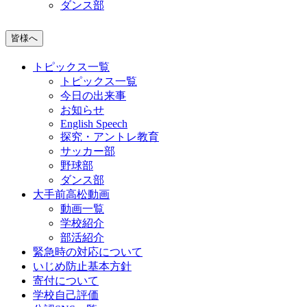
ダンス部
皆様へ
トピックス一覧
トピックス一覧
今日の出来事
お知らせ
English Speech
探究・アントレ教育
サッカー部
野球部
ダンス部
大手前高松動画
動画一覧
学校紹介
部活紹介
緊急時の対応について
いじめ防止基本方針
寄付について
学校自己評価