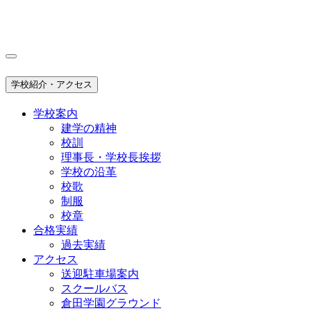
学校紹介・アクセス
学校案内
建学の精神
校訓
理事長・学校長挨拶
学校の沿革
校歌
制服
校章
合格実績
過去実績
アクセス
送迎駐車場案内
スクールバス
倉田学園グラウンド