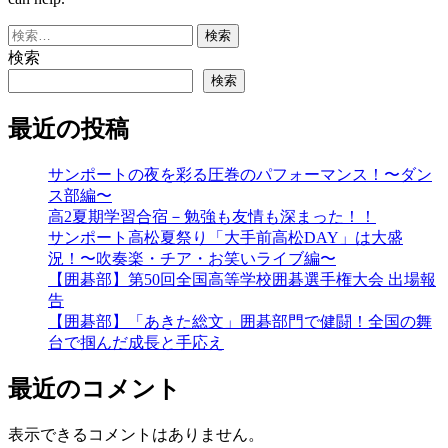
検
索:
検索
検索
最近の投稿
サンポートの夜を彩る圧巻のパフォーマンス！〜ダン
ス部編〜
高2夏期学習合宿－勉強も友情も深まった！！
サンポート高松夏祭り「大手前高松DAY」は大盛
況！〜吹奏楽・チア・お笑いライブ編〜
【囲碁部】第50回全国高等学校囲碁選手権大会 出場報
告
【囲碁部】「あきた総文」囲碁部門で健闘！全国の舞
台で掴んだ成長と手応え
最近のコメント
表示できるコメントはありません。