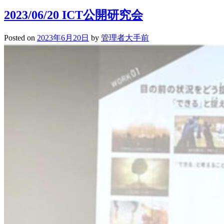
「ト
2023/06/20 ICT公開研究会
ビ
タ
Posted on
2023年6月20日
by
管理者大手前
テ！
留
学
JAPAN」
参
加
者
イ
ン
タ
ビ
ュ
ー