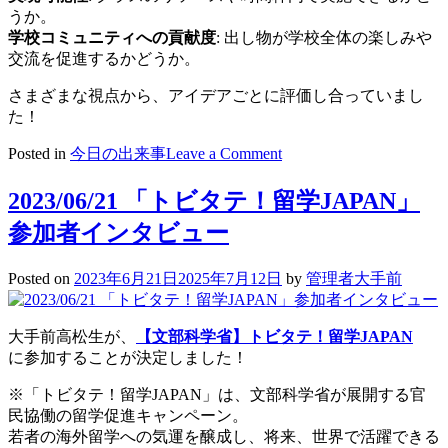
うか。
学校コミュニティへの貢献度
: 出し物が学校全体の楽しみや
交流を促進するかどうか。
さまざまな視点から、アイデアごとに評価し合っていまし
た！
on
Posted in
今日の出来事
Leave a Comment
2023/06/22
HCD
2023/06/21 「トビタテ！留学JAPAN」
ク
ラ
参加者インタビュー
ス
討
Posted on
2023年6月21日
2025年7月12日
by
管理者大手前
議
大手前高松生が、
【文部科学省】トビタテ！留学JAPAN
に参加することが決定しました！
※「トビタテ！留学JAPAN」は、文部科学省が展開する官
民協働の留学促進キャンペーン。
若者の海外留学への気運を醸成し、将来、世界で活躍できる