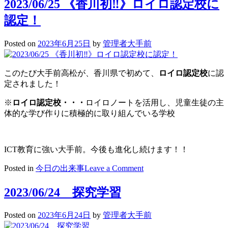
2023/06/25 《香川初‼》ロイロ認定校に
認定！
Posted on
2023年6月25日
by
管理者大手前
このたび大手前高松が、香川県で初めて、
ロイロ認定校
に認
定されました！
※
ロイロ認定校・・・
ロイロノートを活用し、児童生徒の主
体的な学び作りに積極的に取り組んでいる学校
ICT教育に強い大手前。今後も進化し続けます！！
on
Posted in
今日の出来事
Leave a Comment
2023/06/25
《香
2023/06/24 探究学習
川
初‼》
Posted on
2023年6月24日
by
管理者大手前
ロ