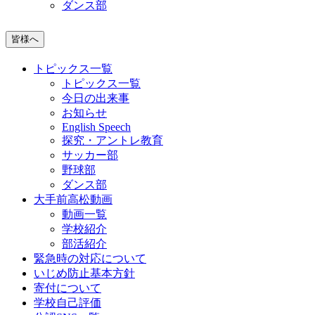
ダンス部
皆様へ
トピックス一覧
トピックス一覧
今日の出来事
お知らせ
English Speech
探究・アントレ教育
サッカー部
野球部
ダンス部
大手前高松動画
動画一覧
学校紹介
部活紹介
緊急時の対応について
いじめ防止基本方針
寄付について
学校自己評価