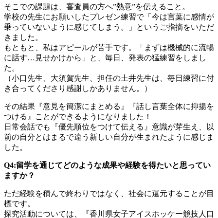
そこでの課題は、審査員の方へ”熱意”を伝えること。
学校の先生にお願いしたプレゼン練習で「今は言葉に感情が
乗っていないように感じてしまう。」というご指摘をいただ
きました。
もともと、私はアピールが苦手です。「まずは機械的に流暢
に話す…見せかけから」と、毎日、発表の猛練習をしまし
た。
（小口先生、大須賀先生、担任の土井先生は、毎日練習に付
き合ってくださり感謝しかありません。）
その結果『意見を簡潔にまとめる』『話し言葉全体に抑揚を
つける』ことができるようになりました！
日常会話でも『優先順位をつけて伝える』意識が芽生え、以
前の自分とはまるで違う新しい自分が生まれたように感じま
した。
Q4:留学を通じてどのような成果や経験を得たいと思ってい
ますか？
ただ経験を積んで終わりではなく、社会に還元することが目
標です。
探究活動については、『香川県女子アイスホッケー競技人口