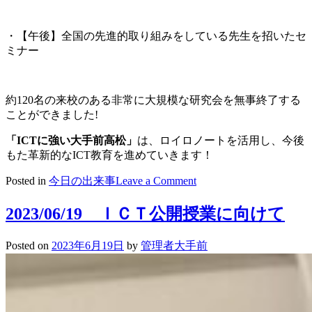
・【午後】全国の先進的取り組みをしている先生を招いたセ
ミナー
約120名の来校のある非常に大規模な研究会を無事終了する
ことができました!
「ICTに強い大手前高松」
は、ロイロノートを活用し、今後
もた革新的なICT教育を進めていきます！
on
Posted in
今日の出来事
Leave a Comment
2023/06/20
ICT
2023/06/19 ＩＣＴ公開授業に向けて
公
開
Posted on
2023年6月19日
by
管理者大手前
研
究
会