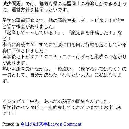
減少問題』では、都道府県の連盟同士の橋渡しができるよう
に、運営方針を提示したいです。
留学の事前研修会で、他の高校生参加者、トビタテ！8期生
と話す機会がありました。
『起業して～～している！』、『議定書を作成した！』な
ど！
本当に高校生？！すでに社会に目を向け行動を起こしている
姿に圧倒されました！
留学後もトビタテ！のコミュニティはずっと縦横のつながり
があります。
熱い刺激を受けながら、「粒違い」（粒ぞろいではなく）の
一員として、自分が決めた『なりたい大人』に私はなりま
す。
インタビュー中も、あふれる熱意の岡林さんでした。
留学後のインタビューも約束してくれています！お楽しみ
に！！
on
Posted in
今日の出来事
Leave a Comment
2023/06/21