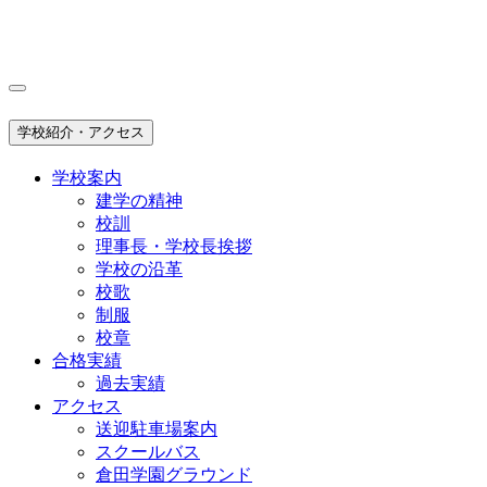
学校紹介・アクセス
学校案内
建学の精神
校訓
理事長・学校長挨拶
学校の沿革
校歌
制服
校章
合格実績
過去実績
アクセス
送迎駐車場案内
スクールバス
倉田学園グラウンド