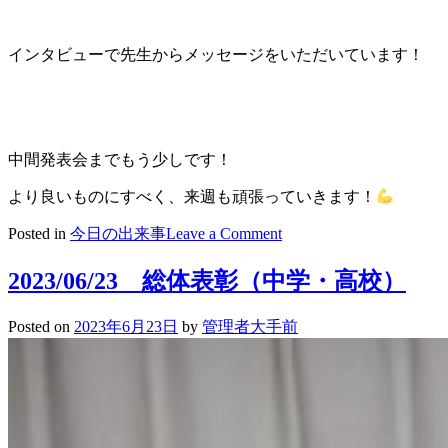
インタビューで先生からメッセージをいただいています！
中間発表会までもう少しです！
より良いものにすべく、来週も頑張っていきます！
on
Posted in
今日の出来事
Leave a Comment
2023/06/24
探
2023/06/23 総体表彰（中学・高校）
究
学
Posted on
2023年6月23日
by
管理者大手前
習