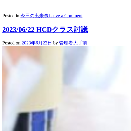
on
Posted in
今日の出来事
Leave a Comment
2023/06/23
総
2023/06/22 HCDクラス討議
体
表
Posted on
2023年6月22日
by
管理者大手前
彰
（中
学・
高
校）