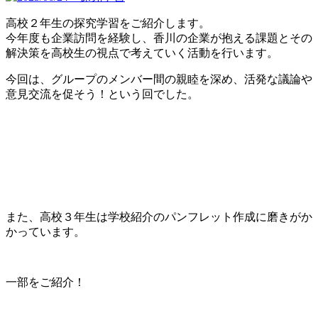
イ
ロ
高校２年生の探究学習をご紹介します。
認
今年度も企業訪問を経験し、香川の企業が抱える課題とその
定
解決策を高校生の視点で考えていく活動を行います。
校
に
今回は、グループのメンバー間の親睦を深め、活発な議論や
認
意見交流を促そう！という回でした。
定！
また、高校３年生は学校紹介のパンフレット作成に磨きがか
かっています。
一部をご紹介！